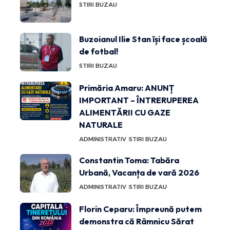
STIRI BUZAU
Buzoianul Ilie Stan își face școală
de fotbal!
STIRI BUZAU
Primăria Amaru: ANUNȚ
IMPORTANT – ÎNTRERUPEREA
ALIMENTĂRII CU GAZE
NATURALE
ADMINISTRATIV
STIRI BUZAU
Constantin Toma: Tabăra
Urbană, Vacanța de vară 2026
ADMINISTRATIV
STIRI BUZAU
Florin Ceparu: Împreună putem
demonstra că Râmnicu Sărat