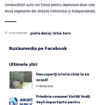
conducătorii auto vor folosi pentru deplasare doar cele
două segmente din străzile Ostrovului și Independenței.
piata dacia
,
Urbis Serv
ȘTIRI DESPRE:
Buzăumedia pe Facebook
Ultimele știri
Descoperiți istoria chiar la ea
acasă!
STIRI BUZAU
Primăria comunei Vintilă Vodă:
Vești importante pentru