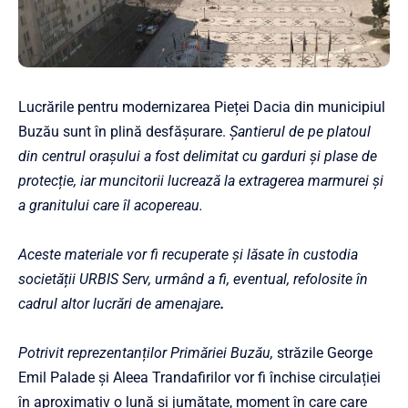
Lucrările pentru modernizarea Pieței Dacia din municipiul
Buzău sunt în plină desfășurare.
Șantierul de pe platoul
din centrul orașului a fost delimitat cu garduri și plase de
protecție, iar muncitorii lucrează la extragerea marmurei și
a granitului care îl acopereau.
Aceste materiale vor fi recuperate și lăsate în custodia
societății URBIS Serv, urmând a fi, eventual, refolosite în
cadrul altor lucrări de amenajare
.
Potrivit reprezentanților Primăriei Buzău,
străzile George
Emil Palade și Aleea Trandafirilor vor fi închise circulației
în aproximativ o lună și jumătate, moment în care care