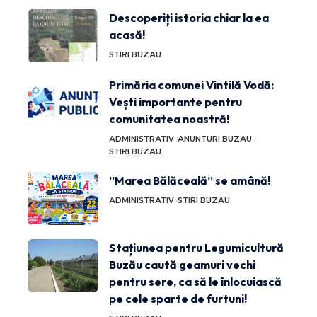
Descoperiți istoria chiar la ea
acasă!
STIRI BUZAU
Primăria comunei Vintilă Vodă:
Vești importante pentru
comunitatea noastră!
ADMINISTRATIV
ANUNTURI BUZAU
STIRI BUZAU
”Marea Bălăceală” se amână!
ADMINISTRATIV
STIRI BUZAU
Stațiunea pentru Legumicultură
Buzău caută geamuri vechi
pentru sere, ca să le înlocuiască
pe cele sparte de furtuni!