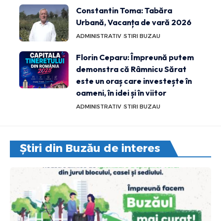
Constantin Toma: Tabăra
Urbană, Vacanța de vară 2026
ADMINISTRATIV
STIRI BUZAU
Florin Ceparu: Împreună putem
demonstra că Râmnicu Sărat
este un oraș care investește în
oameni, în idei și în viitor
ADMINISTRATIV
STIRI BUZAU
Știri din Buzău de interes