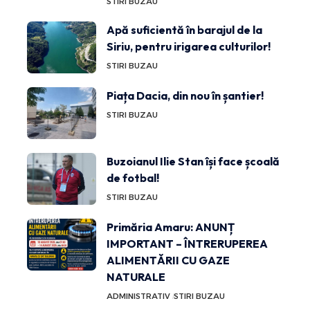
STIRI BUZAU
Apă suficientă în barajul de la
Siriu, pentru irigarea culturilor!
STIRI BUZAU
Piața Dacia, din nou în șantier!
STIRI BUZAU
Buzoianul Ilie Stan își face școală
de fotbal!
STIRI BUZAU
Primăria Amaru: ANUNȚ
IMPORTANT – ÎNTRERUPEREA
ALIMENTĂRII CU GAZE
NATURALE
ADMINISTRATIV
STIRI BUZAU