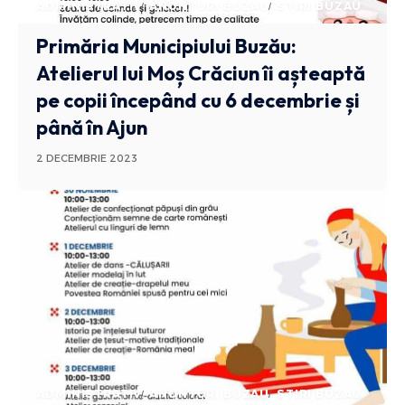
ADMINISTRATIV
ANUNTURI BUZAU
STIRI BUZAU
Primăria Municipiului Buzău:
Atelierul lui Moș Crăciun îi așteaptă
pe copii începând cu 6 decembrie și
până în Ajun
2 DECEMBRIE 2023
ADMINISTRATIV
ANUNTURI BUZAU
STIRI BUZAU