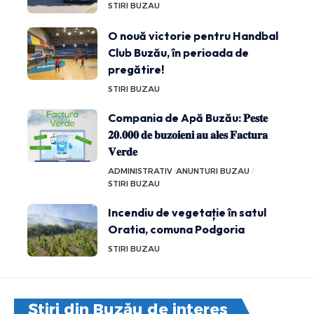
STIRI BUZAU
O nouă victorie pentru Handbal
Club Buzău, în perioada de
pregătire!
STIRI BUZAU
Compania de Apă Buzău: 𝐏𝐞𝐬𝐭𝐞
𝟐𝟎.𝟎𝟎𝟎 𝐝𝐞 𝐛𝐮𝐳𝐨𝐢𝐞𝐧𝐢 𝐚𝐮 𝐚𝐥𝐞𝐬 𝐅𝐚𝐜𝐭𝐮𝐫𝐚
𝐕𝐞𝐫𝐝𝐞
ADMINISTRATIV
ANUNTURI BUZAU
STIRI BUZAU
Incendiu de vegetație în satul
Oratia, comuna Podgoria
STIRI BUZAU
Știri din Buzău de interes