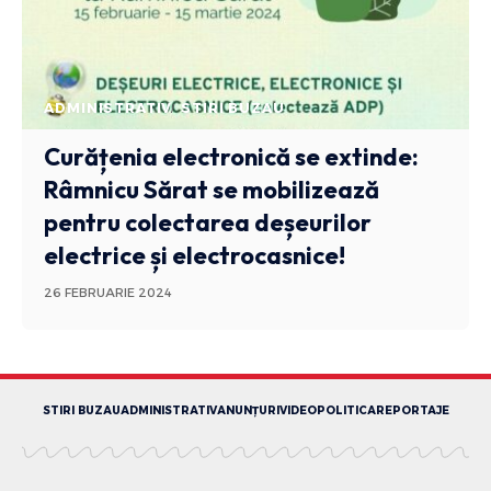
ADMINISTRATIV
STIRI BUZAU
Curățenia electronică se extinde:
Râmnicu Sărat se mobilizează
pentru colectarea deșeurilor
electrice și electrocasnice!
26 FEBRUARIE 2024
STIRI BUZAU
ADMINISTRATIV
ANUNȚURI
VIDEO
POLITICA
REPORTAJE