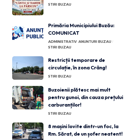
STIRI BUZAU
Primăria Municipiului Buzău:
COMUNICAT
ADMINISTRATIV
ANUNTURI BUZAU
STIRI BUZAU
Restricții temporare de
circulație, în zona Crâng!
STIRI BUZAU
Buzoienii plătesc mai mult
pentru gunoi, din cauza prețului
carburanților!
STIRI BUZAU
8 mașini lovite dintr-un foc, la
Rm. Sărat, de un șofer neatent!