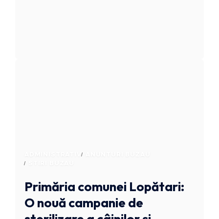
ADMINISTRATIV
ANUNTURI BUZAU
STIRI BUZAU
Primăria comunei Lopătari:
O nouă campanie de
sterilizare a câinilor și