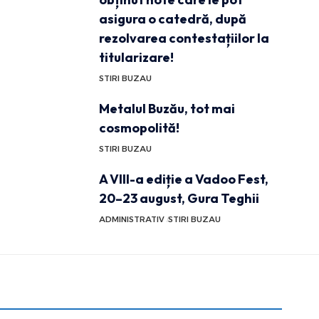
asigura o catedră, după
rezolvarea contestațiilor la
titularizare!
STIRI BUZAU
Metalul Buzău, tot mai
cosmopolită!
STIRI BUZAU
A VIII-a ediție a Vadoo Fest,
20–23 august, Gura Teghii
ADMINISTRATIV
STIRI BUZAU