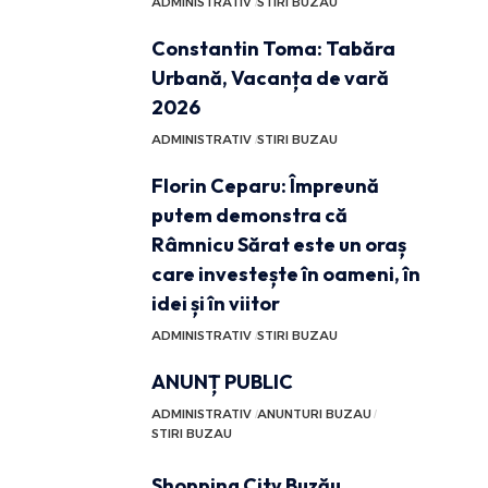
ADMINISTRATIV
STIRI BUZAU
Constantin Toma: Tabăra
Urbană, Vacanța de vară
2026
ADMINISTRATIV
STIRI BUZAU
Florin Ceparu: Împreună
putem demonstra că
Râmnicu Sărat este un oraș
care investește în oameni, în
idei și în viitor
ADMINISTRATIV
STIRI BUZAU
ANUNȚ PUBLIC
ADMINISTRATIV
ANUNTURI BUZAU
STIRI BUZAU
Shopping City Buzău