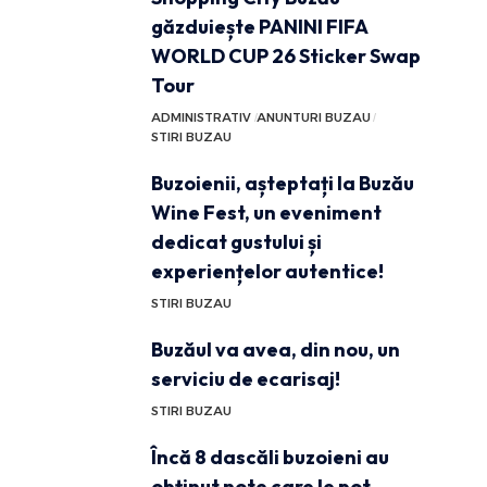
găzduiește PANINI FIFA
WORLD CUP 26 Sticker Swap
Tour
ADMINISTRATIV
ANUNTURI BUZAU
STIRI BUZAU
Buzoienii, așteptați la Buzău
Wine Fest, un eveniment
dedicat gustului și
experiențelor autentice!
STIRI BUZAU
Buzăul va avea, din nou, un
serviciu de ecarisaj!
STIRI BUZAU
Încă 8 dascăli buzoieni au
obținut note care le pot