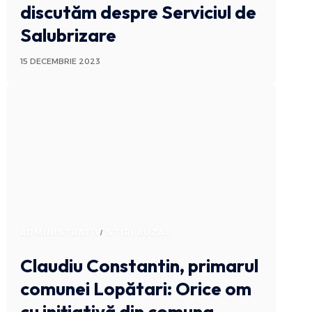
discutăm despre Serviciul de
Salubrizare
15 DECEMBRIE 2023
ADMINISTRATIV
STIRI BUZAU
Claudiu Constantin, primarul
comunei Lopătari: Orice om
cu inițiativă din comuna