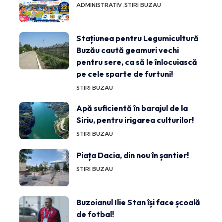
ADMINISTRATIV
STIRI BUZAU
Stațiunea pentru Legumicultură
Buzău caută geamuri vechi
pentru sere, ca să le înlocuiască
pe cele sparte de furtuni!
STIRI BUZAU
Apă suficientă în barajul de la
Siriu, pentru irigarea culturilor!
STIRI BUZAU
Piața Dacia, din nou în șantier!
STIRI BUZAU
Buzoianul Ilie Stan își face școală
de fotbal!