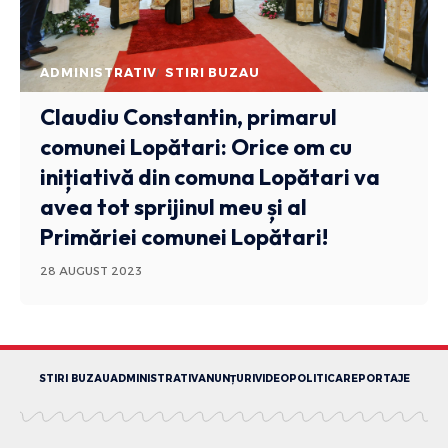
ADMINISTRATIV
STIRI BUZAU
Claudiu Constantin, primarul
comunei Lopătari: Orice om cu
inițiativă din comuna Lopătari va
avea tot sprijinul meu și al
Primăriei comunei Lopătari!
28 AUGUST 2023
STIRI BUZAU
ADMINISTRATIV
ANUNȚURI
VIDEO
POLITICA
REPORTAJE