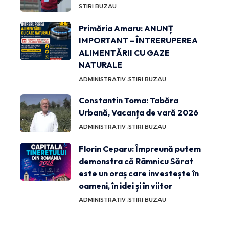
STIRI BUZAU
Primăria Amaru: ANUNȚ
IMPORTANT – ÎNTRERUPEREA
ALIMENTĂRII CU GAZE
NATURALE
ADMINISTRATIV
STIRI BUZAU
Constantin Toma: Tabăra
Urbană, Vacanța de vară 2026
ADMINISTRATIV
STIRI BUZAU
Florin Ceparu: Împreună putem
demonstra că Râmnicu Sărat
este un oraș care investește în
oameni, în idei și în viitor
ADMINISTRATIV
STIRI BUZAU