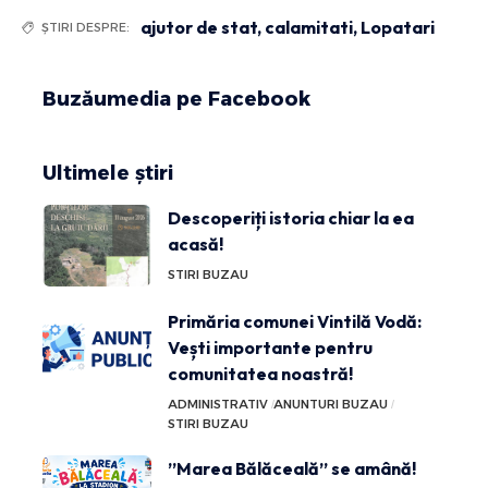
ajutor de stat
,
calamitati
,
Lopatari
ȘTIRI DESPRE:
Buzăumedia pe Facebook
Ultimele știri
Descoperiți istoria chiar la ea
acasă!
STIRI BUZAU
Primăria comunei Vintilă Vodă:
Vești importante pentru
comunitatea noastră!
ADMINISTRATIV
ANUNTURI BUZAU
STIRI BUZAU
”Marea Bălăceală” se amână!