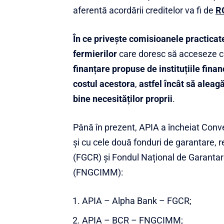
aferentă acordării creditelor va fi de
R
În ce privește comisioanele practicate
fermierilor
care doresc să acceseze c
finanțare propuse de instituțiile fina
costul acestora
,
astfel încât să aleag
bine necesităților proprii
.
Până în prezent, APIA a încheiat Conve
și cu cele două fonduri de garantare, 
(FGCR) și Fondul Național de Garantare 
(FNGCIMM):
APIA – Alpha Bank – FGCR;
APIA – BCR – FNGCIMM;