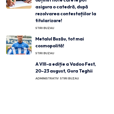
asigura o catedră, după
rezolvarea contestațiilor la
titularizare!
STIRI BUZAU
Metalul Buzău, tot mai
cosmopolită!
STIRI BUZAU
A VIII-a ediție a Vadoo Fest,
20–23 august, Gura Teghii
ADMINISTRATIV
STIRI BUZAU