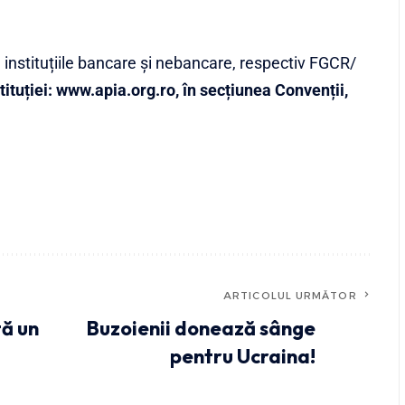
 instituțiile bancare și nebancare, respectiv FGCR/
tituției:
www.apia.org.ro
, în secțiunea Convenții,
i
ARTICOLUL URMĂTOR
tă un
Buzoienii donează sânge
pentru Ucraina!