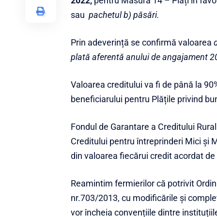
2022,
pentru Măsura 14 – Plăți în fav
sau
pachetul b)
păsări.
Prin adeverință se confirmă valoarea
plată aferentă anului de angajament 2
Valoarea creditului va fi de până la 9
beneficiarului pentru Plățile privind 
Fondul de Garantare a Creditului Rura
Creditului pentru întreprinderi Mici 
din valoarea fiecărui credit acordat de 
Reamintim fermierilor că potrivit Ordinu
nr.703/2013, cu modificările și completă
vor încheia convențiile dintre instituț