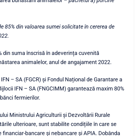
oarea bunăstării animalelor –
pachetul a) porcine
de 85% din valoarea sumei solicitate în cererea de
022.
0% din suma înscrisă în adeverința cuvenită
bunăstarea animalelor, anul de angajament 2022.
l IFN – SA (FGCR) și Fondul Național de Garantare a
și Mijlocii IFN – SA (FNGCIMM) garantează maxim 80%
bănci fermierilor.
lui Ministrului Agriculturii și Dezvoltării Rurale
rile ulterioare, sunt stabilite condițiile în care se
iile financiar-bancare și nebancare și APIA. Dobânda