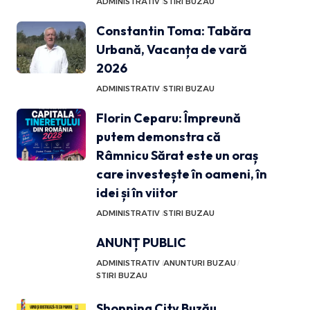
ADMINISTRATIV
STIRI BUZAU
Constantin Toma: Tabăra
Urbană, Vacanța de vară
2026
ADMINISTRATIV
STIRI BUZAU
Florin Ceparu: Împreună
putem demonstra că
Râmnicu Sărat este un oraș
care investește în oameni, în
idei și în viitor
ADMINISTRATIV
STIRI BUZAU
ANUNȚ PUBLIC
ADMINISTRATIV
ANUNTURI BUZAU
STIRI BUZAU
Shopping City Buzău