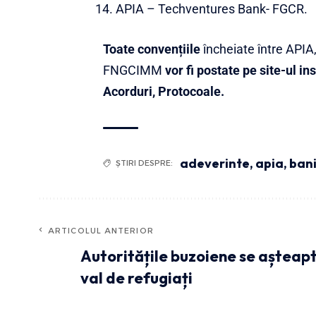
APIA – Techventures Bank- FGCR.
Toate convențiile
încheiate între APIA,
FNGCIMM
vor fi postate pe site-ul ins
Acorduri, Protocoale.
adeverinte
,
apia
,
ban
ȘTIRI DESPRE:
ARTICOLUL ANTERIOR
Autoritățile buzoiene se așteap
val de refugiați