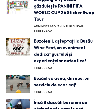
găzduiește PANINI FIFA
WORLD CUP 26 Sticker Swap
Tour
ADMINISTRATIV
ANUNTURI BUZAU
STIRI BUZAU
Buzoienii, așteptați la Buzău
Wine Fest, un eveniment
dedicat gustului și
experiențelor autentice!
STIRI BUZAU
Buzăul va avea, din nou, un
serviciu de ecarisaj!
STIRI BUZAU
Încă 8 dascăli buzoieni au
obținut note care le pot