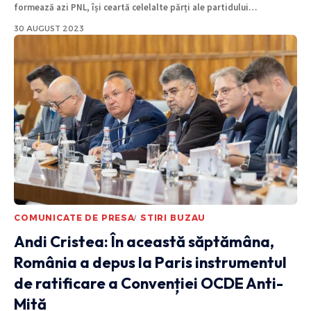
formează azi PNL, își ceartă celelalte părți ale partidului
…
30 AUGUST 2023
COMUNICATE DE PRESA
STIRI BUZAU
Andi Cristea: În această săptămâna,
România a depus la Paris instrumentul
de ratificare a Convenției OCDE Anti-
Mită