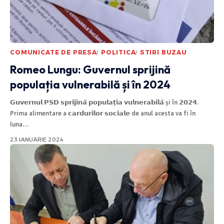
COMUNICATE DE PRESA
POLITICA
STIRI BUZAU
Romeo Lungu: Guvernul sprijină
populația vulnerabilă și în 2024
𝗚𝘂𝘃𝗲𝗿𝗻𝘂𝗹 𝗣𝗦𝗗 𝘀𝗽𝗿𝗶𝗷𝗶𝗻𝗮̆ 𝗽𝗼𝗽𝘂𝗹𝗮𝘁̦𝗶𝗮 𝘃𝘂𝗹𝗻𝗲𝗿𝗮𝗯𝗶𝗹𝗮̆ și în 𝟮𝟬𝟮𝟰.
Prima alimentare a 𝗰𝗮𝗿𝗱𝘂𝗿𝗶𝗹𝗼𝗿 𝘀𝗼𝗰𝗶𝗮𝗹𝗲 de anul acesta va fi în
luna
…
23 IANUARIE 2024