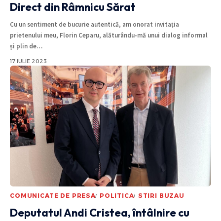
Direct din Râmnicu Sărat
Cu un sentiment de bucurie autentică, am onorat invitația
prietenului meu, Florin Ceparu, alăturându-mă unui dialog informal
și plin de
…
17 IULIE 2023
COMUNICATE DE PRESA
POLITICA
STIRI BUZAU
Deputatul Andi Cristea, întâlnire cu