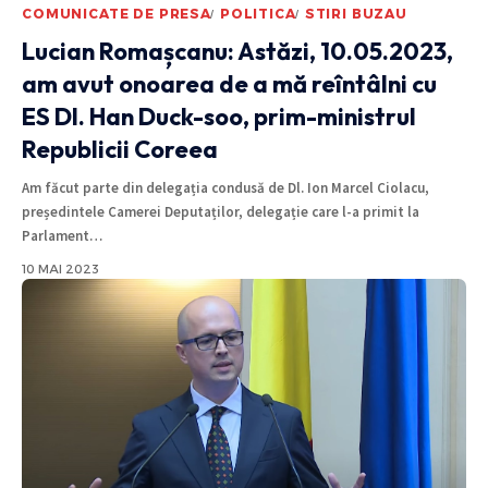
COMUNICATE DE PRESA
POLITICA
STIRI BUZAU
Lucian Romașcanu: Astăzi, 10.05.2023,
am avut onoarea de a mă reîntâlni cu
ES Dl. Han Duck-soo, prim-ministrul
Republicii Coreea
Am făcut parte din delegația condusă de Dl. Ion Marcel Ciolacu,
președintele Camerei Deputaților, delegație care l-a primit la
Parlament
…
10 MAI 2023