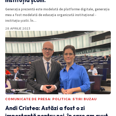
Generația prezentă este modelată de platforme digitale, generația
mea a fost modelată de educația organizată instituțional -
instituția școlii. În
…
28 APRILIE 2023
COMUNICATE DE PRESA
POLITICA
STIRI BUZAU
Andi Cristea: Astăzi a fost o zi
importantă pentru noi, în care am avut