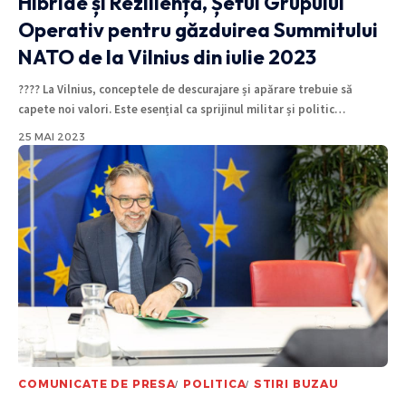
Hibride și Reziliență, Șeful Grupului
Operativ pentru găzduirea Summitului
NATO de la Vilnius din iulie 2023
???? La Vilnius, conceptele de descurajare și apărare trebuie să
capete noi valori. Este esențial ca sprijinul militar și politic
…
25 MAI 2023
COMUNICATE DE PRESA
POLITICA
STIRI BUZAU