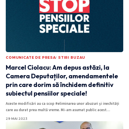
COMUNICATE DE PRESA
STIRI BUZAU
Marcel Ciolacu: Am depus astăzi, la
Camera Deputaților, amendamentele
prin care dorim să închidem definitiv
subiectul pensiilor speciale!
Aceste modificări au ca scop #eliminarea unor abuzuri și inechități
care au durat prea multă vreme. Mi-am asumat public acest
…
29 MAI 2023