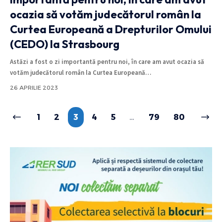
ocazia să votăm judecătorul român la
Curtea Europeană a Drepturilor Omului
(CEDO) la Strasbourg
Astăzi a fost o zi importantă pentru noi, în care am avut ocazia să
votăm judecătorul român la Curtea Europeană
…
26 APRILIE 2023
1
2
3
4
5
…
79
80