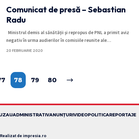
Comunicat de presă – Sebastian
Radu
Ministrul demis al sănătății și repropus de PNL a primit aviz
negativ în urma audierilor în comisiile reunite ale
…
20 FEBRUARIE 2020
77
78
79
80
BUZAU
ADMINISTRATIV
ANUNȚURI
VIDEO
POLITICA
REPORTAJE
 Realizat de
impresia.ro