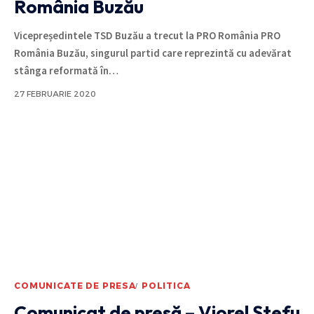
România Buzău
Vicepreședintele TSD Buzău a trecut la PRO România PRO
România Buzău, singurul partid care reprezintă cu adevărat
stânga reformată în
…
27 FEBRUARIE 2020
COMUNICATE DE PRESA
POLITICA
Comunicat de presă – Viorel Ștefu