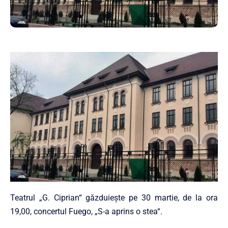
Teatrul „G. Ciprian“ găzdu­iește pe 30 martie, de la ora
19,00, concertul Fuego, „S-a aprins o stea“.