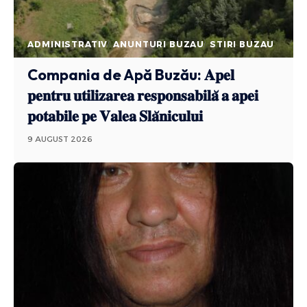
ADMINISTRATIV
ANUNTURI BUZAU
STIRI BUZAU
Compania de Apă Buzău: 𝐀𝐩𝐞𝐥
𝐩𝐞𝐧𝐭𝐫𝐮 𝐮𝐭𝐢𝐥𝐢𝐳𝐚𝐫𝐞𝐚 𝐫𝐞𝐬𝐩𝐨𝐧𝐬𝐚𝐛𝐢𝐥𝐚̆ 𝐚 𝐚𝐩𝐞𝐢
𝐩𝐨𝐭𝐚𝐛𝐢𝐥𝐞 𝐩𝐞 𝐕𝐚𝐥𝐞𝐚 𝐒𝐥𝐚̆𝐧𝐢𝐜𝐮𝐥𝐮𝐢
9 AUGUST 2026