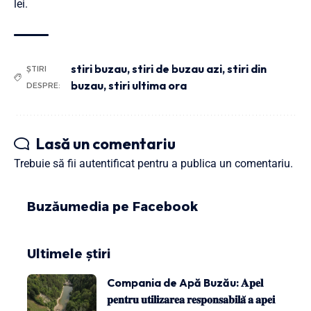
lei.
stiri buzau
,
stiri de buzau azi
,
stiri din
ȘTIRI
buzau
,
stiri ultima ora
DESPRE:
Lasă un comentariu
Trebuie să fii
autentificat
pentru a publica un comentariu.
Buzăumedia pe Facebook
Ultimele știri
Compania de Apă Buzău: 𝐀𝐩𝐞𝐥
𝐩𝐞𝐧𝐭𝐫𝐮 𝐮𝐭𝐢𝐥𝐢𝐳𝐚𝐫𝐞𝐚 𝐫𝐞𝐬𝐩𝐨𝐧𝐬𝐚𝐛𝐢𝐥𝐚̆ 𝐚 𝐚𝐩𝐞𝐢