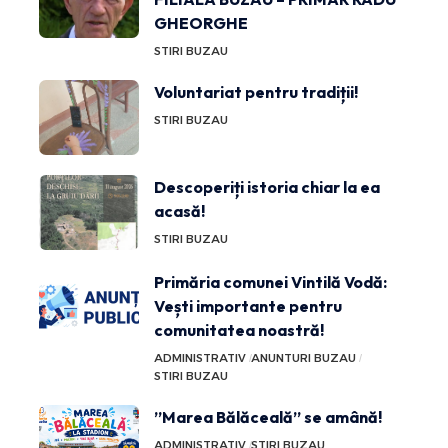
GHEORGHE
STIRI BUZAU
Voluntariat pentru tradiții!
STIRI BUZAU
Descoperiți istoria chiar la ea
acasă!
STIRI BUZAU
Primăria comunei Vintilă Vodă:
Vești importante pentru
comunitatea noastră!
ADMINISTRATIV
ANUNTURI BUZAU
STIRI BUZAU
”Marea Bălăceală” se amână!
ADMINISTRATIV
STIRI BUZAU