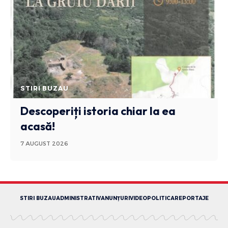
STIRI BUZAU
Descoperiți istoria chiar la ea
acasă!
7 AUGUST 2026
STIRI BUZAU
ADMINISTRATIV
ANUNȚURI
VIDEO
POLITICA
REPORTAJE