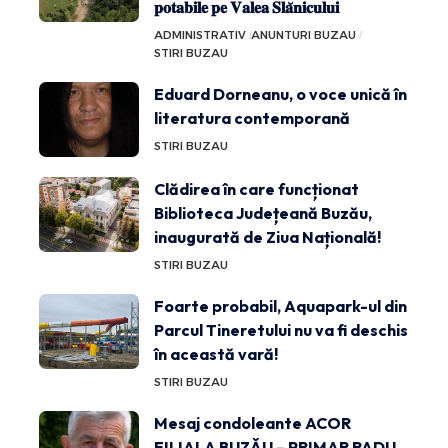
𝐩𝐨𝐭𝐚𝐛𝐢𝐥𝐞 𝐩𝐞 𝐕𝐚𝐥𝐞𝐚 𝐒𝐥𝐚̆𝐧𝐢𝐜𝐮𝐥𝐮𝐢
ADMINISTRATIV
ANUNTURI BUZAU
STIRI BUZAU
Eduard Dorneanu, o voce unică în
literatura contemporană
STIRI BUZAU
Clădirea în care funcționat
Biblioteca Județeană Buzău,
inaugurată de Ziua Națională!
STIRI BUZAU
Foarte probabil, Aquapark-ul din
Parcul Tineretului nu va fi deschis
în această vară!
STIRI BUZAU
Mesaj condoleante ACOR
FILIALA BUZĂU – PRIMAR RADU