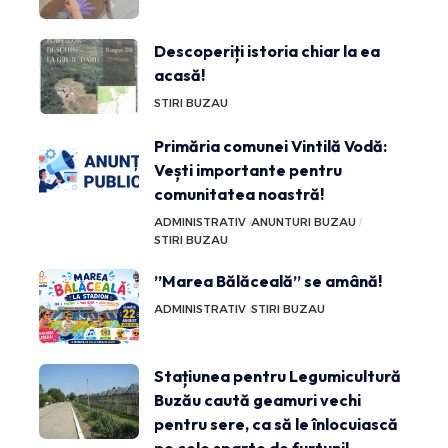
Descoperiți istoria chiar la ea
acasă!
STIRI BUZAU
Primăria comunei Vintilă Vodă:
Vești importante pentru
comunitatea noastră!
ADMINISTRATIV
ANUNTURI BUZAU
STIRI BUZAU
”Marea Bălăceală” se amână!
ADMINISTRATIV
STIRI BUZAU
Stațiunea pentru Legumicultură
Buzău caută geamuri vechi
pentru sere, ca să le înlocuiască
pe cele sparte de furtuni!