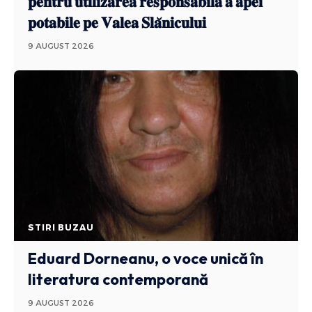
𝐩𝐞𝐧𝐭𝐫𝐮 𝐮𝐭𝐢𝐥𝐢𝐳𝐚𝐫𝐞𝐚 𝐫𝐞𝐬𝐩𝐨𝐧𝐬𝐚𝐛𝐢𝐥𝐚̆ 𝐚 𝐚𝐩𝐞𝐢
𝐩𝐨𝐭𝐚𝐛𝐢𝐥𝐞 𝐩𝐞 𝐕𝐚𝐥𝐞𝐚 𝐒𝐥𝐚̆𝐧𝐢𝐜𝐮𝐥𝐮𝐢
9 AUGUST 2026
STIRI BUZAU
Eduard Dorneanu, o voce unică în
literatura contemporană
9 AUGUST 2026