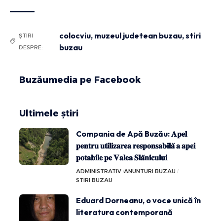
colocviu
,
muzeul judetean buzau
,
stiri
ȘTIRI
buzau
DESPRE:
Buzăumedia pe Facebook
Ultimele știri
Compania de Apă Buzău: 𝐀𝐩𝐞𝐥
𝐩𝐞𝐧𝐭𝐫𝐮 𝐮𝐭𝐢𝐥𝐢𝐳𝐚𝐫𝐞𝐚 𝐫𝐞𝐬𝐩𝐨𝐧𝐬𝐚𝐛𝐢𝐥𝐚̆ 𝐚 𝐚𝐩𝐞𝐢
𝐩𝐨𝐭𝐚𝐛𝐢𝐥𝐞 𝐩𝐞 𝐕𝐚𝐥𝐞𝐚 𝐒𝐥𝐚̆𝐧𝐢𝐜𝐮𝐥𝐮𝐢
ADMINISTRATIV
ANUNTURI BUZAU
STIRI BUZAU
Eduard Dorneanu, o voce unică în
literatura contemporană