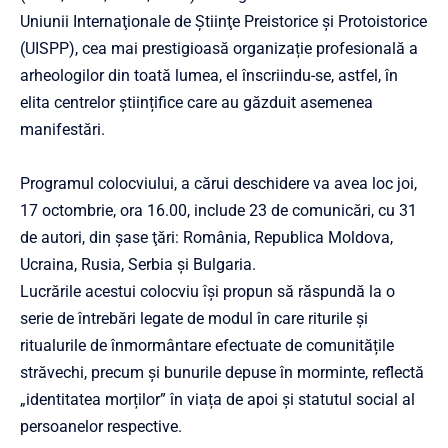
Uniunii Internaţionale de Ştiinţe Preistorice şi Protoistorice
(UISPP), cea mai prestigioasă organizație profesională a
arheologilor din toată lumea, el înscriindu-se, astfel, în
elita centrelor științifice care au găzduit asemenea
manifestări.
Programul colocviului, a cărui deschidere va avea loc joi,
17 octombrie, ora 16.00, include 23 de comunicări, cu 31
de autori, din șase ţări: România, Republica Moldova,
Ucraina, Rusia, Serbia și Bulgaria.
Lucrările acestui colocviu își propun să răspundă la o
serie de întrebări legate de modul în care riturile și
ritualurile de înmormântare efectuate de comunitățile
străvechi, precum și bunurile depuse în morminte, reflectă
„identitatea morților” în viața de apoi și statutul social al
persoanelor respective.