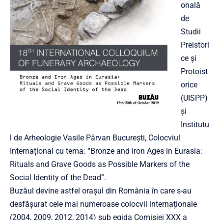
onală
de
Studii
Preistori
ce și
Protoist
orice
(UISPP)
și
Institutu
l de Arheologie Vasile Pâr
van București, Colocviul
Internațional cu tema: “Bronze and Iron Ages in Eurasia:
Rituals and Grave Goods as Possible Markers of the
Social Identity of the Dead”.
Buzăul devine astfel orașul din România în care s-au
desfășurat cele mai numeroase colocvii internaționale
(2004, 2009, 2012, 2014) sub egida Comisiei XXX a