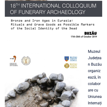
Muzeul
Județea
n Buzău
organiz
ează, în
colabor
are cu
Uniunea
Internați