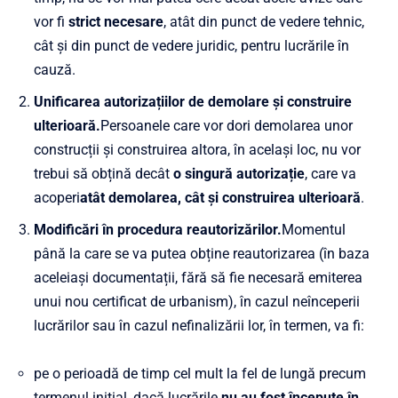
vor fi
strict necesare
, atât din punct de vedere tehnic,
cât și din punct de vedere juridic, pentru lucrările în
cauză.
Unificarea autorizațiilor de demolare și construire
ulterioară.
Persoanele care vor dori demolarea unor
construcții și construirea altora, în același loc, nu vor
trebui să obțină decât
o singură autorizație
, care va
acoperi
atât demolarea, cât și construirea ulterioară
.
Modificări în procedura reautorizărilor.
Momentul
până la care se va putea obține reautorizarea (în baza
aceleiași documentații, fără să fie necesară emiterea
unui nou certificat de urbanism), în cazul neînceperii
lucrărilor sau în cazul nefinalizării lor, în termen, va fi:
pe o perioadă de timp cel mult la fel de lungă precum
termenul inițial, dacă lucrările
nu au fost începute în