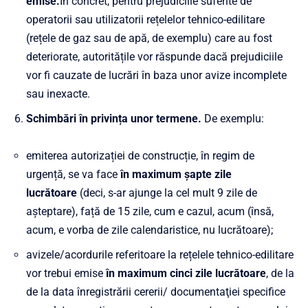
emise.
În concret, pentru prejudiciile suferite de
operatorii sau utilizatorii rețelelor tehnico-edilitare
(rețele de gaz sau de apă, de exemplu) care au fost
deteriorate, autoritățile vor răspunde dacă prejudiciile
vor fi cauzate de lucrări în baza unor avize incomplete
sau inexacte.
Schimbări în privința unor termene.
De exemplu:
emiterea autorizației de construcție, în regim de
urgență, se va face
în maximum șapte zile
lucrătoare
(deci, s-ar ajunge la cel mult 9 zile de
așteptare), față de 15 zile, cum e cazul, acum (însă,
acum, e vorba de zile calendaristice, nu lucrătoare);
avizele/acordurile referitoare la rețelele tehnico-edilitare
vor trebui emise
în maximum cinci zile lucrătoare
, de la
de la data înregistrării cererii/ documentaţiei specifice