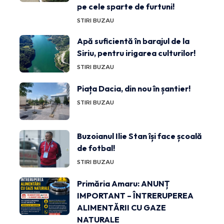
pe cele sparte de furtuni!
STIRI BUZAU
Apă suficientă în barajul de la
Siriu, pentru irigarea culturilor!
STIRI BUZAU
Piața Dacia, din nou în șantier!
STIRI BUZAU
Buzoianul Ilie Stan își face școală
de fotbal!
STIRI BUZAU
Primăria Amaru: ANUNȚ
IMPORTANT – ÎNTRERUPEREA
ALIMENTĂRII CU GAZE
NATURALE