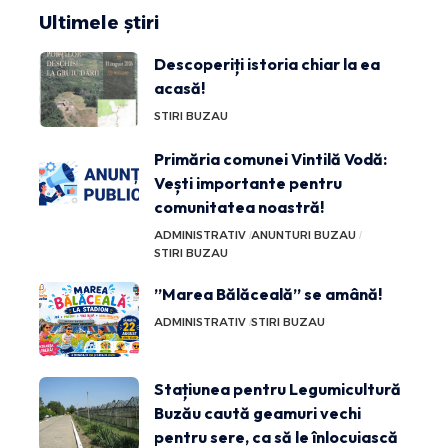
Ultimele știri
Descoperiți istoria chiar la ea
acasă!
STIRI BUZAU
Primăria comunei Vintilă Vodă:
Vești importante pentru
comunitatea noastră!
ADMINISTRATIV
ANUNTURI BUZAU
STIRI BUZAU
”Marea Bălăceală” se amână!
ADMINISTRATIV
STIRI BUZAU
Stațiunea pentru Legumicultură
Buzău caută geamuri vechi
pentru sere, ca să le înlocuiască