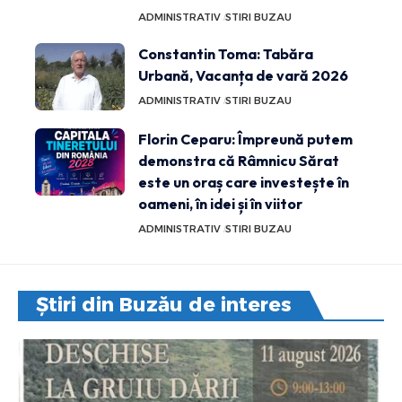
ADMINISTRATIV
STIRI BUZAU
Constantin Toma: Tabăra
Urbană, Vacanța de vară 2026
ADMINISTRATIV
STIRI BUZAU
Florin Ceparu: Împreună putem
demonstra că Râmnicu Sărat
este un oraș care investește în
oameni, în idei și în viitor
ADMINISTRATIV
STIRI BUZAU
Știri din Buzău de interes