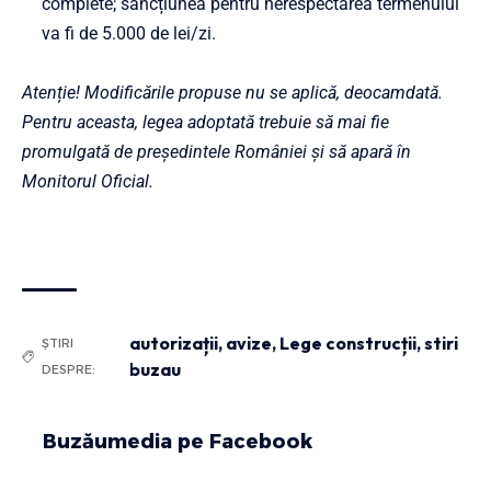
complete; sancțiunea pentru nerespectarea termenului
va fi de 5.000 de lei/zi.
Atenție! Modificările propuse nu se aplică, deocamdată.
Pentru aceasta, legea adoptată trebuie să mai fie
promulgată de președintele României și să apară în
Monitorul Oficial.
autorizații
,
avize
,
Lege construcții
,
stiri
ȘTIRI
buzau
DESPRE:
Buzăumedia pe Facebook