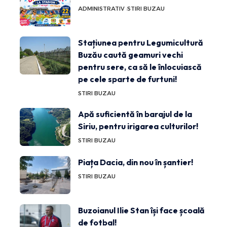
ADMINISTRATIV
STIRI BUZAU
Stațiunea pentru Legumicultură
Buzău caută geamuri vechi
pentru sere, ca să le înlocuiască
pe cele sparte de furtuni!
STIRI BUZAU
Apă suficientă în barajul de la
Siriu, pentru irigarea culturilor!
STIRI BUZAU
Piața Dacia, din nou în șantier!
STIRI BUZAU
Buzoianul Ilie Stan își face școală
de fotbal!