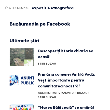
expozitie etnografica
ȘTIRI DESPRE:
Buzăumedia pe Facebook
Ultimele știri
Descoperiți istoria chiar la ea
acasă!
STIRI BUZAU
Primăria comunei Vintilă Vodă:
Vești importante pentru
comunitatea noastră!
ADMINISTRATIV
ANUNTURI BUZAU
STIRI BUZAU
”Marea Bălăceală” se amână!