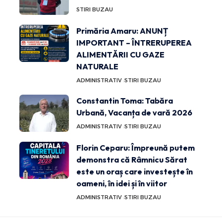
STIRI BUZAU
Primăria Amaru: ANUNȚ
IMPORTANT – ÎNTRERUPEREA
ALIMENTĂRII CU GAZE
NATURALE
ADMINISTRATIV
STIRI BUZAU
Constantin Toma: Tabăra
Urbană, Vacanța de vară 2026
ADMINISTRATIV
STIRI BUZAU
Florin Ceparu: Împreună putem
demonstra că Râmnicu Sărat
este un oraș care investește în
oameni, în idei și în viitor
ADMINISTRATIV
STIRI BUZAU