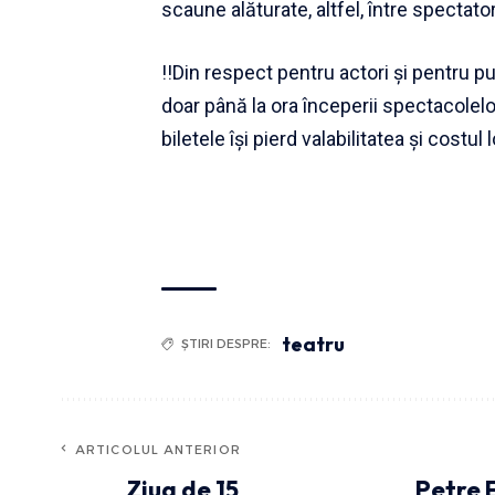
scaune alăturate, altfel, între spectato
!!Din respect pentru actori și pentru p
doar până la ora începerii spectacolel
biletele își pierd valabilitatea și costul
teatru
ȘTIRI DESPRE:
ARTICOLUL ANTERIOR
Ziua de 15
Petre 