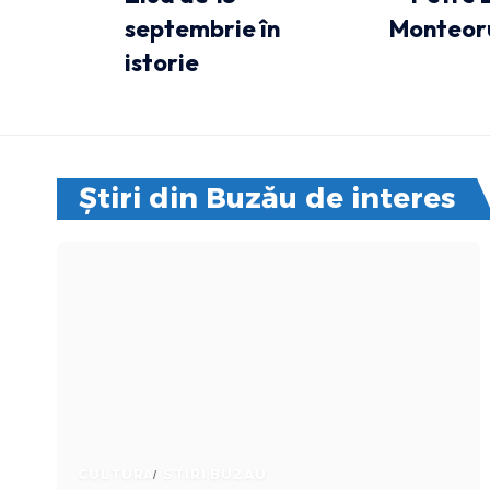
septembrie în
Monteoru
istorie
Știri din Buzău de interes
CULTURA
STIRI BUZAU