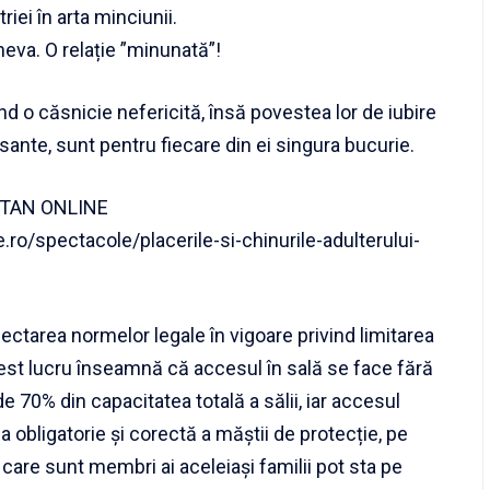
triei în arta minciunii.
neva. O relație ”minunată”!
nd o căsnicie nefericită, însă povestea lor de iubire
resante, sunt pentru fiecare din ei singura bucurie.
NTAN ONLINE
o/spectacole/placerile-si-chinurile-adulterului-
ectarea normelor legale în vigoare privind limitarea
est lucru înseamnă că accesul în sală se face fără
 de 70% din capacitatea totală a sălii, iar accesul
 obligatorie și corectă a măștii de protecție, pe
 care sunt membri ai aceleiași familii pot sta pe