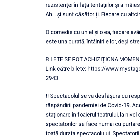
rezistenței în fața tentațiilor și a măies
Ah… și sunt căsătoriți. Fiecare cu altci
O comedie cu un el și o ea, fiecare avâ
este una curată, întâlnirile lor, deși st
BILETE SE POT ACHIZIȚIONA MOME
Link către bilete:
https://www.mystage.r
2943
!! Spectacolul se va desfășura cu resp
răspândirii pandemiei de Covid-19. Ac
staționare în foaierul teatrului, la nivel
spectatorilor se face numai cu purtarea
toată durata spectacolului. Spectatorii