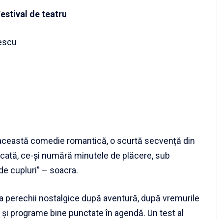
estival de teatru
descu
i această comedie romantică, o scurtă secvență din
elicată, ce-și numără minutele de plăcere, sub
de cupluri” – soacra.
 a perechii nostalgice după aventură, după vremurile
lul și programe bine punctate în agendă. Un test al