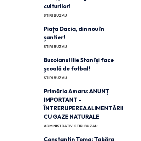
culturilor!
STIRI BUZAU
Piața Dacia, din nou în
șantier!
STIRI BUZAU
Buzoianul Ilie Stan își face
școală de fotbal!
STIRI BUZAU
Primăria Amaru: ANUNȚ
IMPORTANT –
ÎNTRERUPEREA ALIMENTĂRII
CU GAZE NATURALE
ADMINISTRATIV
STIRI BUZAU
Constantin Toma: Tabăra