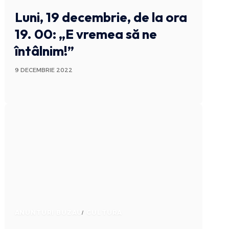
Luni, 19 decembrie, de la ora️
19. 00: „E vremea să ne
întâlnim!”
9 DECEMBRIE 2022
ANUNTURI BUZAU
CULTURA