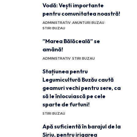
Vodă: Vești importante
pentru comunitatea noastră!
ADMINISTRATIV
ANUNTURI BUZAU
STIRI BUZAU
”Marea Bălăceală” se
amână!
ADMINISTRATIV
STIRI BUZAU
Stațiunea pentru
Legumicultură Buzău caută
geamuri vechi pentru sere, ca
să le înlocuiască pe cele
sparte de furtuni!
STIRI BUZAU
Apă suficientă în barajul de la
Siriu, pentru irigarea