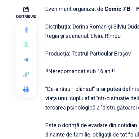
Eveniment organizat de
Comic 7 B – F
DISTRIBUIE
Distribuția: Dorina Roman și Silviu Du
Regia și scenariul: Elvira Rîmbu
Producția: Teatrul Particular Brașov
!!Nerecomandat sub 16 ani!!
”De-a râsul–plânsul” s-ar putea defin
viața unui cuplu aflat într-o situație d
teroarea psihologică a ”distrugătoarei 
Este o dorință de evadare din cotidian
dinainte de familie, obligații de tot fe