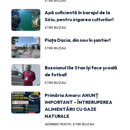
STIRI BUZAU
Apă suficientă în barajul de la
Siriu, pentru irigarea culturilor!
STIRI BUZAU
Piața Dacia, din nou în șantier!
STIRI BUZAU
Buzoianul Ilie Stan își face școală
de fotbal!
STIRI BUZAU
Primăria Amaru: ANUNȚ
IMPORTANT – ÎNTRERUPEREA
ALIMENTĂRII CU GAZE
NATURALE
ADMINISTRATIV
STIRI BUZAU