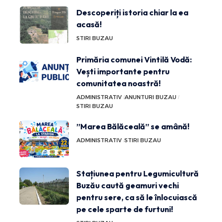
Descoperiți istoria chiar la ea
acasă!
STIRI BUZAU
Primăria comunei Vintilă Vodă:
Vești importante pentru
comunitatea noastră!
ADMINISTRATIV
ANUNTURI BUZAU
STIRI BUZAU
”Marea Bălăceală” se amână!
ADMINISTRATIV
STIRI BUZAU
Stațiunea pentru Legumicultură
Buzău caută geamuri vechi
pentru sere, ca să le înlocuiască
pe cele sparte de furtuni!