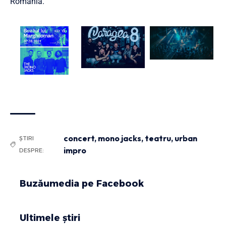
România.
concert
,
mono jacks
,
teatru
,
urban
ȘTIRI
impro
DESPRE:
Buzăumedia pe Facebook
Ultimele știri