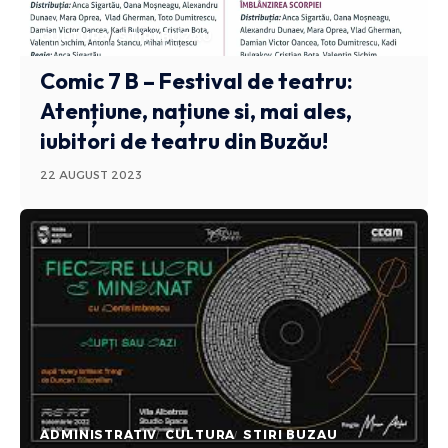
CULTURA
STIRI BUZAU
Comic 7 B – Festival de teatru:
Atențiune, națiune si, mai ales,
iubitori de teatru din Buzău!
22 AUGUST 2023
ADMINISTRATIV
CULTURA
STIRI BUZAU