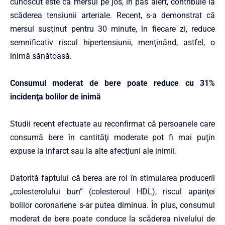
cunoscut este că mersul pe jos, în pas alert, contribuie la
scăderea tensiunii arteriale. Recent, s-a demonstrat că
mersul susţinut pentru 30 minute, în fiecare zi, reduce
semnificativ riscul hipertensiunii, menţinând, astfel, o
inimă sănătoasă.
Consumul moderat de bere poate reduce cu 31%
incidenţa bolilor de inimă
Studii recent efectuate au reconfirmat că persoanele care
consumă bere în cantităţi moderate pot fi mai puţin
expuse la infarct sau la alte afecţiuni ale inimii.
Datorită faptului că berea are rol în stimularea producerii
„colesterolului bun” (colesteroul HDL), riscul apariţei
bolilor coronariene s-ar putea diminua. În plus, consumul
moderat de bere poate conduce la scăderea nivelului de