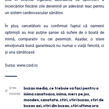
încercărilor fiecărei zile devenind un adevărat leac pentru
un sistem cardiovascular sănătos.
În plus, cercetătorii au confirmat faptul că oamenii
optimişti au mai puţine şanse să sufere de o boală de
inimă, comparativ cu cei pesimişti. Aşadar, o stare
emoţională bună garantează nu numai o viaţă fericită, ci
şi una sănătoasă
Sursa:
www.csid.ro
buzau media
,
ce trebuie sa faci pentru o
ȘTIRI
inima sanatoasa
,
inima
,
mers pe jos
,
DESPRE:
monden
,
sanatate
,
stiri
,
stiri buzau
,
stiri de
buzau azi
,
stiri din buzau
,
stiri ultima ora