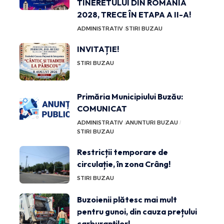
TINERETULUI DIN ROMÂNIA
2028, TRECE ÎN ETAPA A II-A!
ADMINISTRATIV
STIRI BUZAU
INVITAȚIE!
STIRI BUZAU
Primăria Municipiului Buzău:
COMUNICAT
ADMINISTRATIV
ANUNTURI BUZAU
STIRI BUZAU
Restricții temporare de
circulație, în zona Crâng!
STIRI BUZAU
Buzoienii plătesc mai mult
pentru gunoi, din cauza prețului
carburanților!