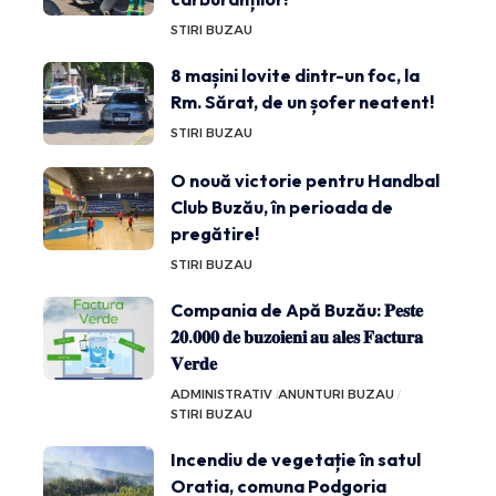
STIRI BUZAU
8 mașini lovite dintr-un foc, la
Rm. Sărat, de un șofer neatent!
STIRI BUZAU
O nouă victorie pentru Handbal
Club Buzău, în perioada de
pregătire!
STIRI BUZAU
Compania de Apă Buzău: 𝐏𝐞𝐬𝐭𝐞
𝟐𝟎.𝟎𝟎𝟎 𝐝𝐞 𝐛𝐮𝐳𝐨𝐢𝐞𝐧𝐢 𝐚𝐮 𝐚𝐥𝐞𝐬 𝐅𝐚𝐜𝐭𝐮𝐫𝐚
𝐕𝐞𝐫𝐝𝐞
ADMINISTRATIV
ANUNTURI BUZAU
STIRI BUZAU
Incendiu de vegetație în satul
Oratia, comuna Podgoria