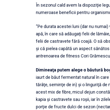
În sezonul cald avem la dispoziţie legu
numeroase beneficii pentru organismu
“Pe durata acestei luni (dar nu numai) 
apă, în care să adăugaţi felii de lămâ
felii de castravete fără coajă. O să o
şi că pielea capătă un aspect sănătos ş
antrenoarea de fitness Cori Grămescu 
Dimineaţa putem alege o băutură boga
iaurt de băut fermentat natural în care
tărâţe, seminţe de in) şi o linguriţă d
acest mix de fibre, micul dejun constă î
kapia şi castravete sau roşii, iar în zile
porţie de fructe dulci de sezon (nectari