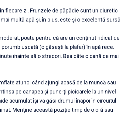
în fiecare zi. Frunzele de păpădie sunt un diuretic
 mai multă apă şi, în plus, este şi o excelentă sursă
moderat, poate pentru că are un conţinut ridicat de
 porumb uscată (o găseşti la plafar) în apă rece.
inute înainte să o strecori. Bea câte o cană de mai
 umflate atunci când ajungi acasă de la muncă sau
întinsa pe canapea şi pune-ţi picioarele la un nivel
ide acumulat îşi va găsi drumul înapoi în circuitul
liminat. Menţine această poziţie timp de o oră sau