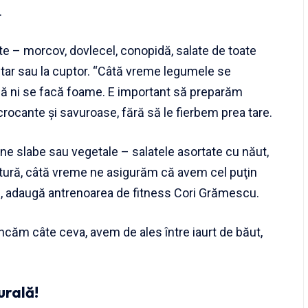
.
 – morcov, dovlecel, conopidă, salate de toate
grătar sau la cuptor. “Câtă vreme legumele se
 să ni se facă foame. E important să preparăm
rocante şi savuroase, fără să le fierbem prea tare.
ine slabe sau vegetale – salatele asortate cu năut,
ătură, câtă vreme ne asigurăm că avem cel puţin
ă”, adaugă antrenoarea de fitness Cori Grămescu.
ăm câte ceva, avem de ales între iaurt de băut,
urală!