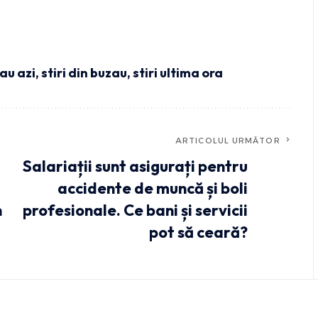
zau azi
,
stiri din buzau
,
stiri ultima ora
ARTICOLUL URMĂTOR
Salariații sunt asigurați pentru
accidente de muncă și boli
n
profesionale. Ce bani și servicii
pot să ceară?