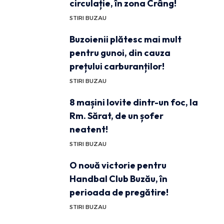
circulație, în zona Crâng!
STIRI BUZAU
Buzoienii plătesc mai mult
pentru gunoi, din cauza
prețului carburanților!
STIRI BUZAU
8 mașini lovite dintr-un foc, la
Rm. Sărat, de un șofer
neatent!
STIRI BUZAU
O nouă victorie pentru
Handbal Club Buzău, în
perioada de pregătire!
STIRI BUZAU