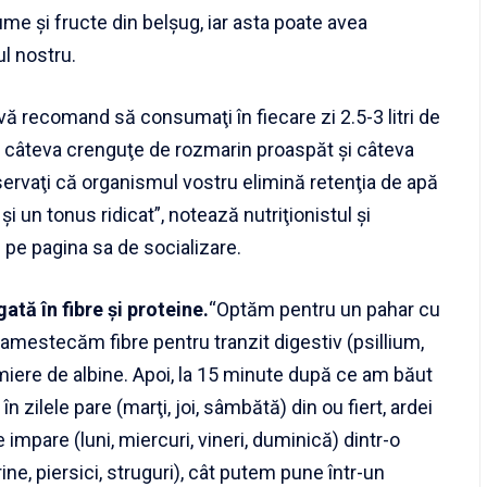
me şi fructe din belşug, iar asta poate avea
l nostru.
vă recomand să consumaţi în fiecare zi 2.5-3 litri de
ie, câteva crenguţe de rozmarin proaspăt şi câteva
bservaţi că organismul vostru elimină retenţia de apă
i un tonus ridicat”, notează nutriţionistul şi
pe pagina sa de socializare.
tă în fibre şi proteine.
“Optăm pentru un pahar cu
 amestecăm fibre pentru tranzit digestiv (psillium,
e miere de albine. Apoi, la 15 minute după ce am băut
n zilele pare (marţi, joi, sâmbătă) din ou fiert, ardei
le impare (luni, miercuri, vineri, duminică) dintr-o
ne, piersici, struguri), cât putem pune într-un