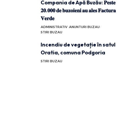
Compania de Apă Buzău: 𝐏𝐞𝐬𝐭𝐞
𝟐𝟎.𝟎𝟎𝟎 𝐝𝐞 𝐛𝐮𝐳𝐨𝐢𝐞𝐧𝐢 𝐚𝐮 𝐚𝐥𝐞𝐬 𝐅𝐚𝐜𝐭𝐮𝐫𝐚
𝐕𝐞𝐫𝐝𝐞
ADMINISTRATIV
ANUNTURI BUZAU
STIRI BUZAU
Incendiu de vegetație în satul
Oratia, comuna Podgoria
STIRI BUZAU