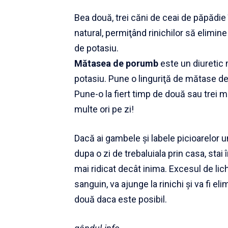
Bea două, trei căni de ceai de păpădie 
natural, permiţând rinichilor să elimine
de potasiu.
Mătasea de porumb
este un diuretic 
potasiu. Pune o linguriţă de mătase de
Pune-o la fiert timp de două sau trei m
multe ori pe zi!
Dacă ai gambele şi labele picioarelor
dupa o zi de trebaluiala prin casa, stai 
mai ridicat decât inima. Excesul de lich
sanguin, va ajunge la rinichi şi va fi e
două daca este posibil.