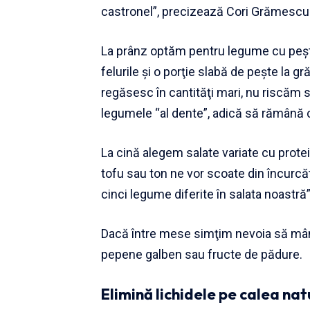
castronel”, precizează Cori Grămescu
La prânz optăm pentru legume cu peşte
felurile şi o porţie slabă de peşte la 
regăsesc în cantităţi mari, nu riscăm
legumele “al dente”, adică să rămână c
La cină alegem salate variate cu prote
tofu sau ton ne vor scoate din încurc
cinci legume diferite în salata noastr
Dacă între mese simţim nevoia să mânc
pepene galben sau fructe de pădure.
Elimină lichidele pe calea nat