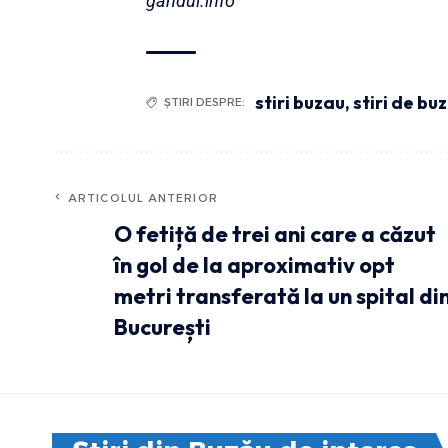
gândul.info
stiri buzau
,
stiri de bu
ȘTIRI DESPRE:
ARTICOLUL ANTERIOR
O fetiță de trei ani care a căzut
în gol de la aproximativ opt
metri transferată la un spital di
București