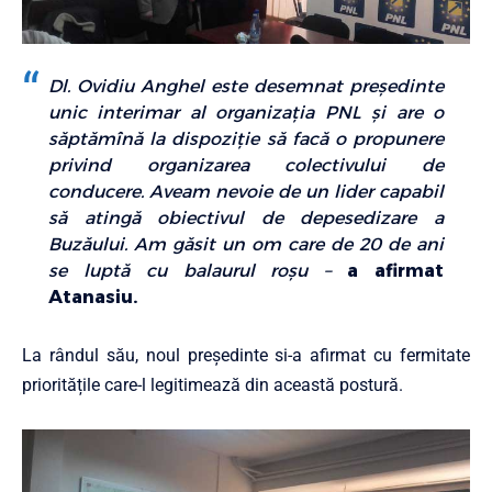
Dl. Ovidiu Anghel este desemnat preşedinte
unic interimar al organizaţia PNL şi are o
săptămînă la dispoziţie să facă o propunere
privind organizarea colectivului de
conducere. Aveam nevoie de un lider capabil
să atingă obiectivul de depesedizare a
Buzăului. Am găsit un om care de 20 de ani
se luptă cu balaurul roşu –
a afirmat
Atanasiu.
La rândul său, noul președinte si-a afirmat cu fermitate
prioritățile care-l legitimează din această postură.