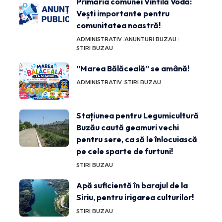
Primăria comunei Vintilă Vodă:
Vești importante pentru
comunitatea noastră!
ADMINISTRATIV
ANUNTURI BUZAU
STIRI BUZAU
”Marea Bălăceală” se amână!
ADMINISTRATIV
STIRI BUZAU
Stațiunea pentru Legumicultură
Buzău caută geamuri vechi
pentru sere, ca să le înlocuiască
pe cele sparte de furtuni!
STIRI BUZAU
Apă suficientă în barajul de la
Siriu, pentru irigarea culturilor!
STIRI BUZAU