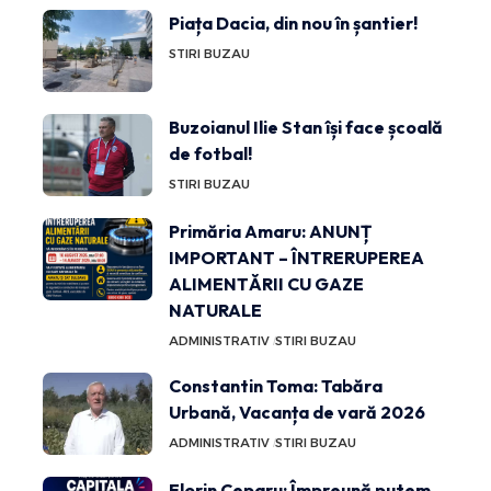
Piața Dacia, din nou în șantier!
STIRI BUZAU
Buzoianul Ilie Stan își face școală
de fotbal!
STIRI BUZAU
Primăria Amaru: ANUNȚ
IMPORTANT – ÎNTRERUPEREA
ALIMENTĂRII CU GAZE
NATURALE
ADMINISTRATIV
STIRI BUZAU
Constantin Toma: Tabăra
Urbană, Vacanța de vară 2026
ADMINISTRATIV
STIRI BUZAU
Florin Ceparu: Împreună putem