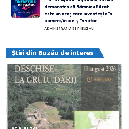
demonstra că Râmnicu Sărat
este un oraș care investește în
oameni, în idei și în viitor
ADMINISTRATIV
STIRI BUZAU
Știri din Buzău de interes
STIRI BUZAU