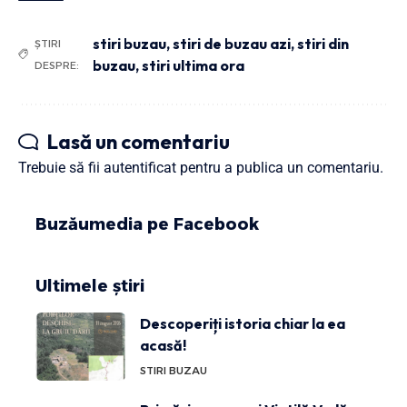
stiri buzau
,
stiri de buzau azi
,
stiri din
ȘTIRI
buzau
,
stiri ultima ora
DESPRE:
Lasă un comentariu
Trebuie să fii
autentificat
pentru a publica un comentariu.
Buzăumedia pe Facebook
Ultimele știri
Descoperiți istoria chiar la ea
acasă!
STIRI BUZAU