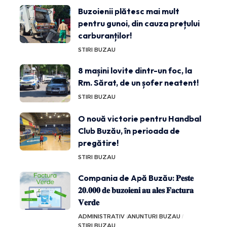
Buzoienii plătesc mai mult
pentru gunoi, din cauza prețului
carburanților!
STIRI BUZAU
8 mașini lovite dintr-un foc, la
Rm. Sărat, de un șofer neatent!
STIRI BUZAU
O nouă victorie pentru Handbal
Club Buzău, în perioada de
pregătire!
STIRI BUZAU
Compania de Apă Buzău: 𝐏𝐞𝐬𝐭𝐞
𝟐𝟎.𝟎𝟎𝟎 𝐝𝐞 𝐛𝐮𝐳𝐨𝐢𝐞𝐧𝐢 𝐚𝐮 𝐚𝐥𝐞𝐬 𝐅𝐚𝐜𝐭𝐮𝐫𝐚
𝐕𝐞𝐫𝐝𝐞
ADMINISTRATIV
ANUNTURI BUZAU
STIRI BUZAU