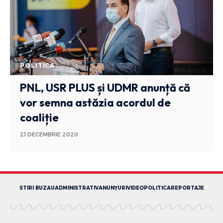
POLITICA
PNL, USR PLUS și UDMR anunță că
vor semna astăzia acordul de
coaliție
21 DECEMBRIE 2020
STIRI BUZAU
ADMINISTRATIV
ANUNȚURI
VIDEO
POLITICA
REPORTAJE