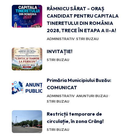
RÂMNICU SĂRAT – ORAȘ
CANDIDAT PENTRU CAPITALA
TINERETULUI DIN ROMÂNIA
2028, TRECE ÎN ETAPA A II-A!
ADMINISTRATIV
STIRI BUZAU
INVITAȚIE!
STIRI BUZAU
Primăria Municipiului Buzău:
COMUNICAT
ADMINISTRATIV
ANUNTURI BUZAU
STIRI BUZAU
Restricții temporare de
circulație, în zona Crâng!
STIRI BUZAU