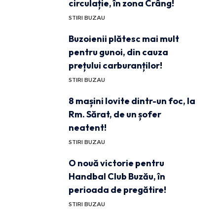
circulație, în zona Crâng!
STIRI BUZAU
Buzoienii plătesc mai mult
pentru gunoi, din cauza
prețului carburanților!
STIRI BUZAU
8 mașini lovite dintr-un foc, la
Rm. Sărat, de un șofer
neatent!
STIRI BUZAU
O nouă victorie pentru
Handbal Club Buzău, în
perioada de pregătire!
STIRI BUZAU