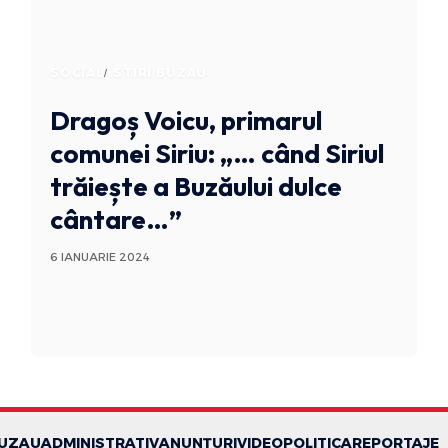
SOCIAL
STIRI BUZAU
Dragoș Voicu, primarul
comunei Siriu: „… când Siriul
trăiește a Buzăului dulce
cântare…”
6 IANUARIE 2024
BUZAU
ADMINISTRATIV
ANUNȚURI
VIDEO
POLITICA
REPORTAJE