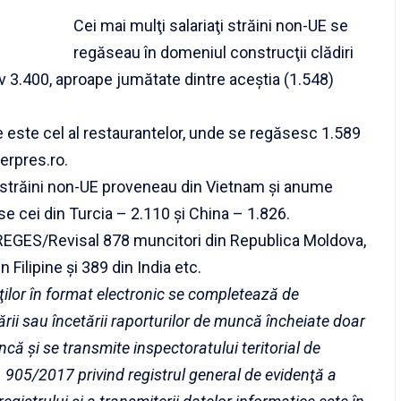
Cei mai mulţi salariaţi străini non-UE se
regăseau în domeniul construcţii clădiri
iv 3.400, aproape jumătate dintre aceştia (1.548)
te este cel al restaurantelor, unde se regăsesc 1.589
gerpres.ro.
ţi străini non-UE proveneau din Vietnam şi anume
e cei din Turcia – 2.110 şi China – 1.826.
 REGES/Revisal 878 muncitori din Republica Moldova,
 Filipine şi 389 din India etc.
aţilor în format electronic se completează de
cării sau încetării raporturilor de muncă încheiate doar
că şi se transmite inspectoratului teritorial de
 905/2017 privind registrul general de evidenţă a