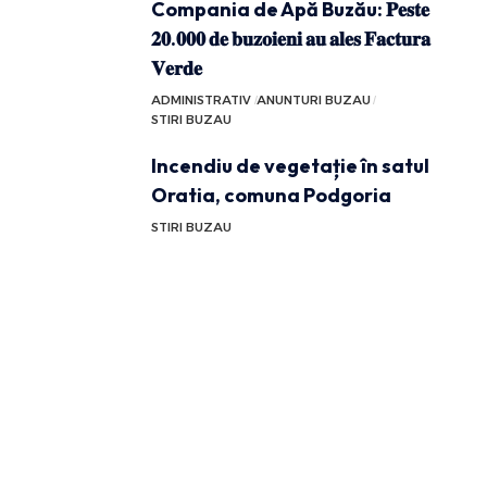
Compania de Apă Buzău: 𝐏𝐞𝐬𝐭𝐞
𝟐𝟎.𝟎𝟎𝟎 𝐝𝐞 𝐛𝐮𝐳𝐨𝐢𝐞𝐧𝐢 𝐚𝐮 𝐚𝐥𝐞𝐬 𝐅𝐚𝐜𝐭𝐮𝐫𝐚
𝐕𝐞𝐫𝐝𝐞
ADMINISTRATIV
ANUNTURI BUZAU
STIRI BUZAU
Incendiu de vegetație în satul
Oratia, comuna Podgoria
STIRI BUZAU