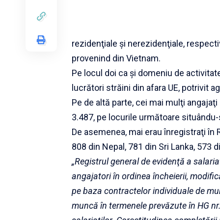
rezidenţiale şi nerezidenţiale, respect
provenind din Vietnam.
Pe locul doi ca şi domeniu de activita
lucrători străini din afara UE, potrivit a
Pe de altă parte, cei mai mulţi angaja
3.487, pe locurile următoare situându-s
De asemenea, mai erau înregistraţi în
808 din Nepal, 781 din Sri Lanka, 573 din
„Registrul general de evidenţă a salari
angajatori în ordinea încheierii, modifi
pe baza contractelor individuale de mun
muncă în termenele prevăzute în HG nr.