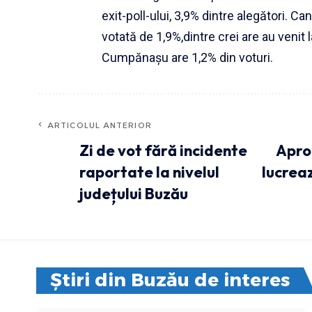
exit-poll-ului, 3,9% dintre alegători.
votată de 1,9%,dintre crei are au venit
Cumpănaşu are 1,2% din voturi.
ARTICOLUL ANTERIOR
Zi de vot fără incidente
Apro
raportate la nivelul
lucreaz
județului Buzău
Știri din Buzău de interes