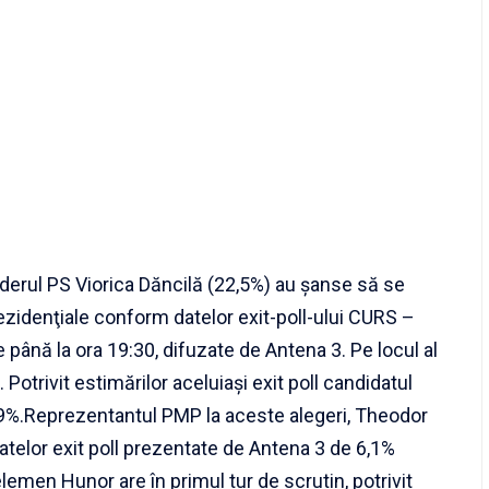
iderul PS Viorica Dăncilă (22,5%) au şanse să se
 prezidenţiale conform datelor exit-poll-ului CURS –
până la ora 19:30, difuzate de Antena 3. Pe locul al
Potrivit estimărilor aceluiaşi exit poll candidatul
9%.Reprezentantul PMP la aceste alegeri, Theodor
atelor exit poll prezentate de Antena 3 de 6,1%
emen Hunor are în primul tur de scrutin, potrivit