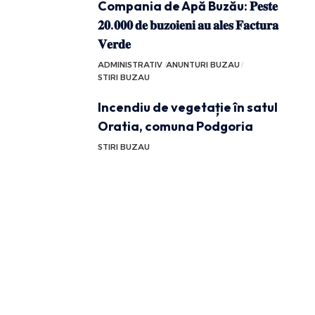
Compania de Apă Buzău: 𝐏𝐞𝐬𝐭𝐞
𝟐𝟎.𝟎𝟎𝟎 𝐝𝐞 𝐛𝐮𝐳𝐨𝐢𝐞𝐧𝐢 𝐚𝐮 𝐚𝐥𝐞𝐬 𝐅𝐚𝐜𝐭𝐮𝐫𝐚
𝐕𝐞𝐫𝐝𝐞
ADMINISTRATIV
ANUNTURI BUZAU
STIRI BUZAU
Incendiu de vegetație în satul
Oratia, comuna Podgoria
STIRI BUZAU