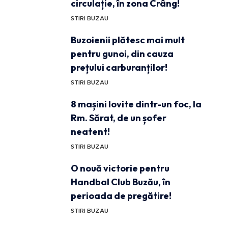
circulație, în zona Crâng!
STIRI BUZAU
Buzoienii plătesc mai mult
pentru gunoi, din cauza
prețului carburanților!
STIRI BUZAU
8 mașini lovite dintr-un foc, la
Rm. Sărat, de un șofer
neatent!
STIRI BUZAU
O nouă victorie pentru
Handbal Club Buzău, în
perioada de pregătire!
STIRI BUZAU