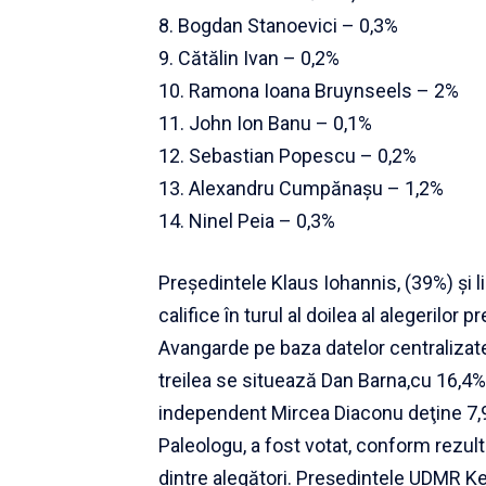
8. Bogdan Stanoevici – 0,3%
9. Cătălin Ivan – 0,2%
10. Ramona Ioana Bruynseels – 2%
11. John Ion Banu – 0,1%
12. Sebastian Popescu – 0,2%
13. Alexandru Cumpănașu – 1,2%
14. Ninel Peia – 0,3%
Preşedintele Klaus Iohannis, (39%) şi l
califice în turul al doilea al alegerilor
Avangarde pe baza datelor centralizate 
treilea se situează Dan Barna,cu 16,4%. 
independent Mircea Diaconu deţine 7,
Paleologu, a fost votat, conform rezult
dintre alegători. Preşedintele UDMR Kel