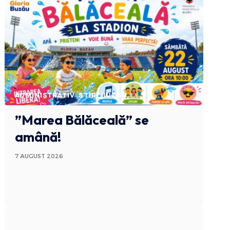
ADMINISTRATIV
STIRI BUZAU
”Marea Bălăceală” se
amână!
7 AUGUST 2026