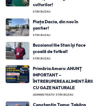
culturilor!
STIRI BUZAU
Piața Dacia, din nou în
șantier!
STIRI BUZAU
Buzoianul Ilie Stan își face
școală de fotbal!
STIRI BUZAU
Primăria Amaru: ANUNȚ
IMPORTANT –
ÎNTRERUPEREA ALIMENTĂRII
CU GAZE NATURALE
ADMINISTRATIV
STIRI BUZAU
Constantin Toma: Tabăra