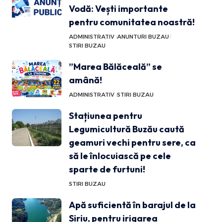
Vodă: Vești importante
pentru comunitatea noastră!
ADMINISTRATIV
ANUNTURI BUZAU
STIRI BUZAU
”Marea Bălăceală” se
amână!
ADMINISTRATIV
STIRI BUZAU
Stațiunea pentru
Legumicultură Buzău caută
geamuri vechi pentru sere, ca
să le înlocuiască pe cele
sparte de furtuni!
STIRI BUZAU
Apă suficientă în barajul de la
Siriu, pentru irigarea