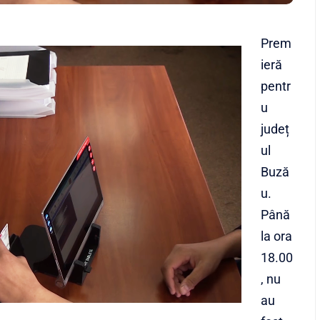
Prem
ieră
pentr
u
județ
ul
Buză
u.
Până
la ora
18.00
, nu
au