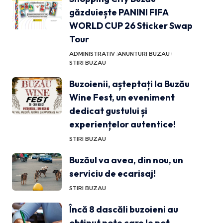
găzduiește PANINI FIFA
WORLD CUP 26 Sticker Swap
Tour
ADMINISTRATIV
ANUNTURI BUZAU
STIRI BUZAU
Buzoienii, așteptați la Buzău
Wine Fest, un eveniment
dedicat gustului și
experiențelor autentice!
STIRI BUZAU
Buzăul va avea, din nou, un
serviciu de ecarisaj!
STIRI BUZAU
Încă 8 dascăli buzoieni au
obținut note care le pot