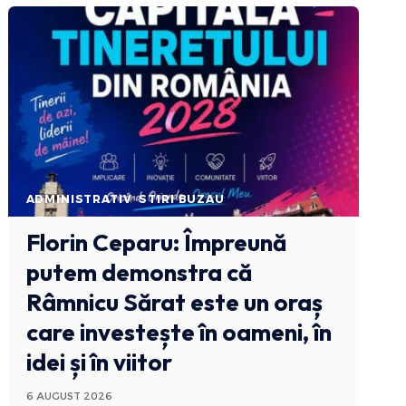
ADMINISTRATIV
STIRI BUZAU
Florin Ceparu: Împreună
putem demonstra că
Râmnicu Sărat este un oraș
care investește în oameni, în
idei și în viitor
6 AUGUST 2026