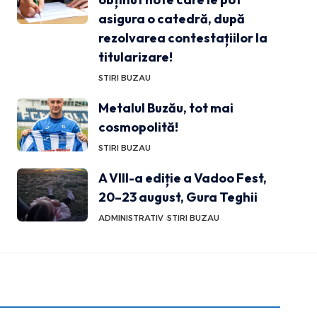
asigura o catedră, după
rezolvarea contestațiilor la
titularizare!
STIRI BUZAU
Metalul Buzău, tot mai
cosmopolită!
STIRI BUZAU
A VIII-a ediție a Vadoo Fest,
20–23 august, Gura Teghii
ADMINISTRATIV
STIRI BUZAU