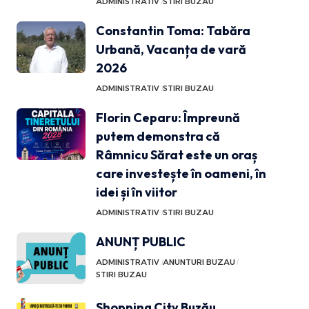
ADMINISTRATIV
STIRI BUZAU
Constantin Toma: Tabăra
Urbană, Vacanța de vară
2026
ADMINISTRATIV
STIRI BUZAU
Florin Ceparu: Împreună
putem demonstra că
Râmnicu Sărat este un oraș
care investește în oameni, în
idei și în viitor
ADMINISTRATIV
STIRI BUZAU
ANUNȚ PUBLIC
ADMINISTRATIV
ANUNTURI BUZAU
STIRI BUZAU
Shopping City Buzău