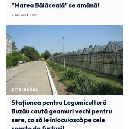
”Marea Bălăceală” se amână!
7 AUGUST 2026
STIRI BUZAU
Stațiunea pentru Legumicultură
Buzău caută geamuri vechi pentru
sere, ca să le înlocuiască pe cele
sparte de furtuni!