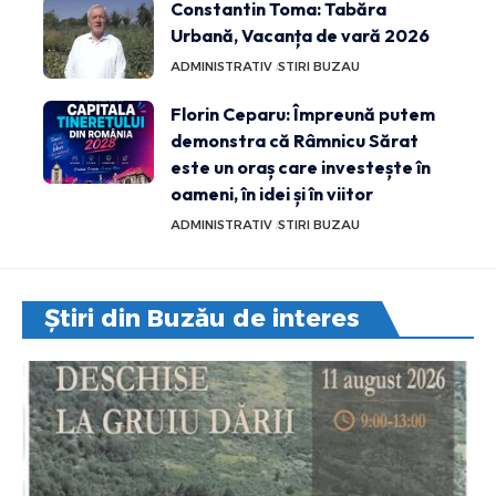
Constantin Toma: Tabăra
Urbană, Vacanța de vară 2026
ADMINISTRATIV
STIRI BUZAU
Florin Ceparu: Împreună putem
demonstra că Râmnicu Sărat
este un oraș care investește în
oameni, în idei și în viitor
ADMINISTRATIV
STIRI BUZAU
Știri din Buzău de interes