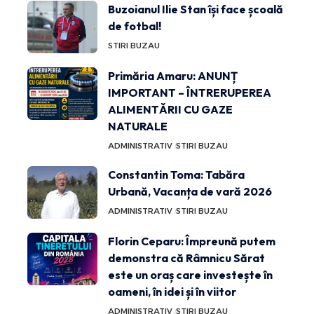
Buzoianul Ilie Stan își face școală
de fotbal!
STIRI BUZAU
Primăria Amaru: ANUNȚ
IMPORTANT – ÎNTRERUPEREA
ALIMENTĂRII CU GAZE
NATURALE
ADMINISTRATIV
STIRI BUZAU
Constantin Toma: Tabăra
Urbană, Vacanța de vară 2026
ADMINISTRATIV
STIRI BUZAU
Florin Ceparu: Împreună putem
demonstra că Râmnicu Sărat
este un oraș care investește în
oameni, în idei și în viitor
ADMINISTRATIV
STIRI BUZAU