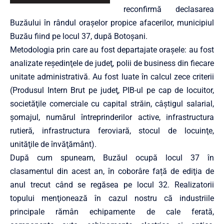
reconfirmă declasarea
Buzăului în rândul oraşelor propice afacerilor, municipiul
Buzău fiind pe locul 37, după Botoșani.
Metodologia prin care au fost departajate oraşele: au fost
analizate reşedinţele de judeţ, polii de business din fiecare
unitate administrativă. Au fost luate în calcul zece criterii
(Produsul Intern Brut pe judeţ, PIB-ul pe cap de locuitor,
societăţile comerciale cu capital străin, câştigul salarial,
şomajul, numărul întreprinderilor active, infrastructura
rutieră, infrastructura feroviară, stocul de locuinţe,
unităţile de învăţământ).
După cum spuneam, Buzăul ocupă locul 37 în
clasamentul din acest an, în coborâre față de ediţia de
anul trecut când se regăsea pe locul 32. Realizatorii
topului menţionează în cazul nostru că industriile
principale rămân echipamente de cale ferată,