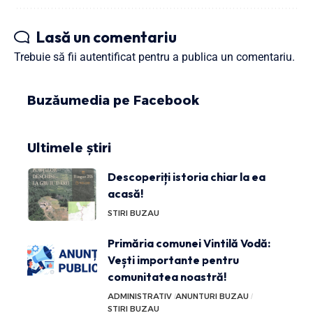
Lasă un comentariu
Trebuie să fii
autentificat
pentru a publica un comentariu.
Buzăumedia pe Facebook
Ultimele știri
Descoperiți istoria chiar la ea
acasă!
STIRI BUZAU
Primăria comunei Vintilă Vodă:
Vești importante pentru
comunitatea noastră!
ADMINISTRATIV
ANUNTURI BUZAU
STIRI BUZAU