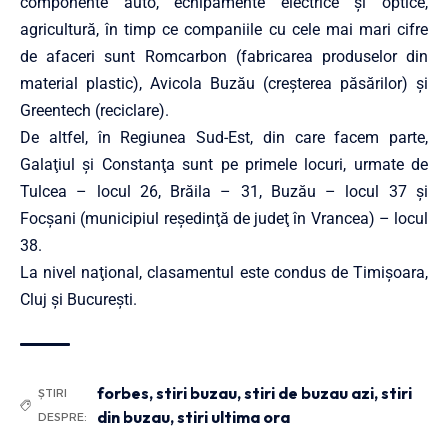
componente auto, echipamente electrice și optice,
agricultură, în timp ce companiile cu cele mai mari cifre
de afaceri sunt Romcarbon (fabricarea produselor din
material plastic), Avicola Buzău (creșterea păsărilor) și
Greentech (reciclare).
De altfel, în Regiunea Sud-Est, din care facem parte,
Galaţiul şi Constanţa sunt pe primele locuri, urmate de
Tulcea – locul 26, Brăila – 31, Buzău – locul 37 şi
Focşani (municipiul reşedinţă de judeţ în Vrancea) – locul
38.
La nivel naţional, clasamentul este condus de Timişoara,
Cluj şi Bucureşti.
forbes
,
stiri buzau
,
stiri de buzau azi
,
stiri
ȘTIRI
din buzau
,
stiri ultima ora
DESPRE: