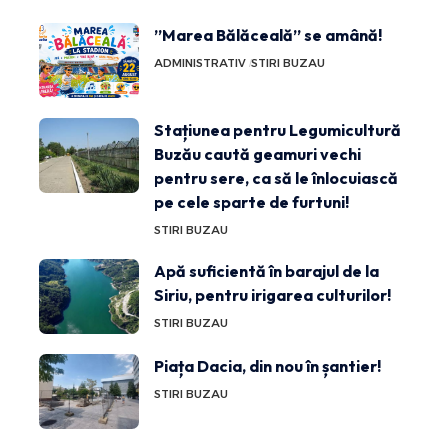
”Marea Bălăceală” se amână!
ADMINISTRATIV
STIRI BUZAU
Stațiunea pentru Legumicultură
Buzău caută geamuri vechi
pentru sere, ca să le înlocuiască
pe cele sparte de furtuni!
STIRI BUZAU
Apă suficientă în barajul de la
Siriu, pentru irigarea culturilor!
STIRI BUZAU
Piața Dacia, din nou în șantier!
STIRI BUZAU