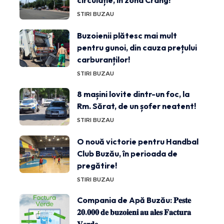
circulație, în zona Crâng!
STIRI BUZAU
Buzoienii plătesc mai mult
pentru gunoi, din cauza prețului
carburanților!
STIRI BUZAU
8 mașini lovite dintr-un foc, la
Rm. Sărat, de un șofer neatent!
STIRI BUZAU
O nouă victorie pentru Handbal
Club Buzău, în perioada de
pregătire!
STIRI BUZAU
Compania de Apă Buzău: 𝐏𝐞𝐬𝐭𝐞
𝟐𝟎.𝟎𝟎𝟎 𝐝𝐞 𝐛𝐮𝐳𝐨𝐢𝐞𝐧𝐢 𝐚𝐮 𝐚𝐥𝐞𝐬 𝐅𝐚𝐜𝐭𝐮𝐫𝐚