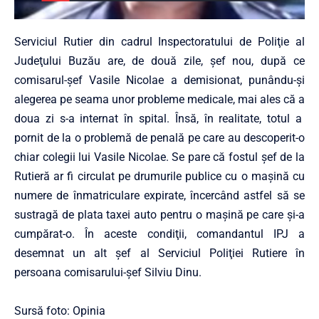
Serviciul Rutier din cadrul Inspectoratului de Poliţie al
Judeţului Buzău are, de două zile, şef nou, după ce
comisarul-şef Vasile Nicolae a demisionat, punându-şi
alegerea pe seama unor probleme medicale, mai ales că a
doua zi s-a internat în spital. Însă, în realitate, totul a
pornit de la o problemă de penală pe care au descoperit-o
chiar colegii lui Vasile Nicolae. Se pare că fostul şef de la
Rutieră ar fi circulat pe drumurile publice cu o maşină cu
numere de înmatriculare expirate, încercând astfel să se
sustragă de plata taxei auto pentru o maşină pe care şi-a
cumpărat-o. În aceste condiţii, comandantul IPJ a
desemnat un alt şef al Serviciul Poliţiei Rutiere în
persoana comisarului-şef Silviu Dinu.
Sursă foto: Opinia