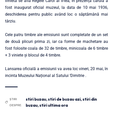
vinietă se află Regele Carol al II-lea, în prezența căruia a
fost inaugurat oficial muzeul, la data de 10 mai 1936,
deschiderea pentru public având loc o săptămână mai
târziu.
Cele patru timbre ale emisiunii sunt completate de un set
de două plicuri prima zi, iar ca forme de machetare au
fost folosite coala de 32 de timbre, minicoala de 6 timbre
+ 3 viniete și blocul de 4 timbre.
Lansarea oficială a emisiunii va avea loc vineri, 20 mai, în
incinta Muzeului Național al Satului ‘Dimitrie .
stiri buzau
,
stiri de buzau azi
,
stiri din
ȘTIRI
buzau
,
stiri ultima ora
DESPRE: