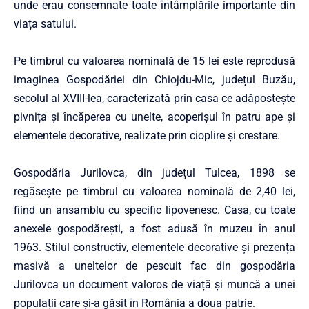
unde erau consemnate toate întâmplările importante din
viața satului.
Pe timbrul cu valoarea nominală de 15 lei este reprodusă
imaginea Gospodăriei din Chiojdu-Mic, județul Buzău,
secolul al XVIII-lea, caracterizată prin casa ce adăpostește
pivnița și încăperea cu unelte, acoperișul în patru ape și
elementele decorative, realizate prin cioplire și crestare.
Gospodăria Jurilovca, din județul Tulcea, 1898 se
regăsește pe timbrul cu valoarea nominală de 2,40 lei,
fiind un ansamblu cu specific lipovenesc. Casa, cu toate
anexele gospodărești, a fost adusă în muzeu în anul
1963. Stilul constructiv, elementele decorative și prezența
masivă a uneltelor de pescuit fac din gospodăria
Jurilovca un document valoros de viață și muncă a unei
populații care și-a găsit în România a doua patrie.