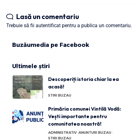
Lasă un comentariu
Trebuie să fii
autentificat
pentru a publica un comentariu.
Buzăumedia pe Facebook
Ultimele știri
Descoperiți istoria chiar la ea
acasă!
STIRI BUZAU
Primăria comunei Vintilă Vodă:
Vești importante pentru
comunitatea noastră!
ADMINISTRATIV
ANUNTURI BUZAU
STIRI BUZAU