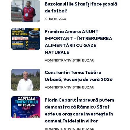
Buzoianul Ilie Stan își face școală
de fotbal!
STIRI BUZAU
Primăria Amaru: ANUNȚ
IMPORTANT – ÎNTRERUPEREA
ALIMENTĂRII CU GAZE
NATURALE
ADMINISTRATIV
STIRI BUZAU
Constantin Toma: Tabăra
Urbană, Vacanța de vară 2026
ADMINISTRATIV
STIRI BUZAU
Florin Ceparu: Împreună putem
demonstra că Râmnicu Sărat
este un oraș care investește în
oameni, în idei și în viitor
ADMINISTRATIV
STIRI BUZAU