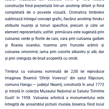
construcție fiind prezentată într-un anotimp diferit și fiind
completată de o poveste vizuală. Cromatica timbrelor
subliniază întregul concept grafic, fiecărui anotimp fiindu-i
atribuite nuanțe și tonuri specifice, precum și câte un
element reprezentativ, astfel: primăvara este sugerată prin
culoarea verde și florile de cais, vara prin culoarea galben
și floarea soarelui, toamna prin frunzele arămii și
culoarea omonimă, iarna prin culorile albastru și alb, dar
și prin crenguța de brad acoperită cu omăt.
Timbrul cu valoarea nominală de 2,00 lei reproduce
imaginea Bisericii ‘Sfinții Voievozi’ din satul Răpciuni,
comuna Hangu — județul Neamț, construită în anul 1773
și intrată în colecția Muzeului Național al Satului ‘Dimitrie
Gusti’ în 1958. Valoarea artistică a monumentului este
întregită de ansamblul picturii murale, biserica fiind locul