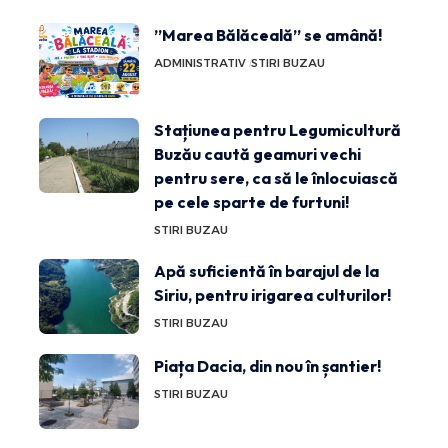
”Marea Bălăceală” se amână!
ADMINISTRATIV
STIRI BUZAU
Stațiunea pentru Legumicultură
Buzău caută geamuri vechi
pentru sere, ca să le înlocuiască
pe cele sparte de furtuni!
STIRI BUZAU
Apă suficientă în barajul de la
Siriu, pentru irigarea culturilor!
STIRI BUZAU
Piața Dacia, din nou în șantier!
STIRI BUZAU