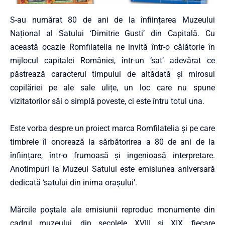
S-au numărat 80 de ani de la înființarea Muzeului
Național al Satului ‘Dimitrie Gusti’ din Capitală. Cu
această ocazie Romfilatelia ne invită într-o călătorie în
mijlocul capitalei României, într-un ‘sat’ adevărat ce
păstrează caracterul timpului de altădată și mirosul
copilăriei pe ale sale ulițe, un loc care nu spune
vizitatorilor săi o simplă poveste, ci este întru totul una.
Este vorba despre un proiect marca Romfilatelia și pe care
timbrele îl onorează la sărbătorirea a 80 de ani de la
înființare, într-o frumoasă și ingenioasă interpretare.
Anotimpuri la Muzeul Satului este emisiunea aniversară
dedicată ‘satului din inima orașului’.
Mărcile poștale ale emisiunii reproduc monumente din
cadrul muzeului, din secolele XVIII și XIX, fiecare