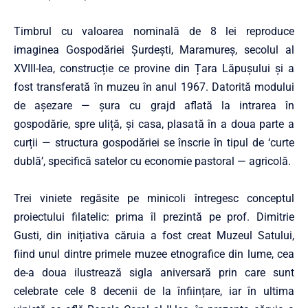
Timbrul cu valoarea nominală de 8 lei reproduce
imaginea Gospodăriei Șurdești, Maramureș, secolul al
XVIII-lea, construcție ce provine din Țara Lăpușului și a
fost transferată în muzeu în anul 1967. Datorită modului
de așezare — șura cu grajd aflată la intrarea în
gospodărie, spre uliță, și casa, plasată în a doua parte a
curții — structura gospodăriei se înscrie în tipul de ‘curte
dublă’, specifică satelor cu economie pastoral — agricolă.
Trei viniete regăsite pe minicoli întregesc conceptul
proiectului filatelic: prima îl prezintă pe prof. Dimitrie
Gusti, din inițiativa căruia a fost creat Muzeul Satului,
fiind unul dintre primele muzee etnografice din lume, cea
de-a doua ilustrează sigla aniversară prin care sunt
celebrate cele 8 decenii de la înființare, iar în ultima