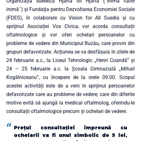
Organizația suedeză Hjärta till Hjärta (¨Inimă către
inimă¨) și Fundaţia pentru Dezvoltarea Economiei Sociale
(FDES), în colaborare cu Vision for All Suedia și cu
sprijinul Asociației Vox Civica, vor acorda consultații
oftalmologice și vor oferi ochelari persoanelor cu
probleme de vedere din Municipiul Buzău, care provin din
grupuri defavorizate. Acțiunea se va desfășura în zilele de
24 februarie a.c., la Liceul Tehnologic „Henri Coandă” și
24 – 25 februarie a.c. la Școala Gimnazială „Mihail
Kogâlniceanu”, cu începere de la orele 09.00. Scopul
acestei activități este de a veni în sprijinul persoanelor
defavorizate care au probleme de vedere, care din diferite
motive evită să ajungă la medical oftalmolog, oferindu-le
consultații oftalmologice precum și ochelari de vedere.
Prețul consultației împreună cu
ochelarii va fi unul simbolic de 5 lei,