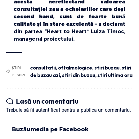
acesta nereflectând valoarea
consultaţiei sau a ochelariilor care deşi
second hand, sunt de foarte bună
calitate şi în stare excelentă –
a declarat
din partea “Heart to Heart” Luiza Timoc,
managerul proiectului.
consultatii
,
oftalmologice
,
stiri buzau
,
stiri
ȘTIRI
de buzau azi
,
stiri din buzau
,
stiri ultima ora
DESPRE:
Lasă un comentariu
Trebuie să fii
autentificat
pentru a publica un comentariu.
Buzăumedia pe Facebook