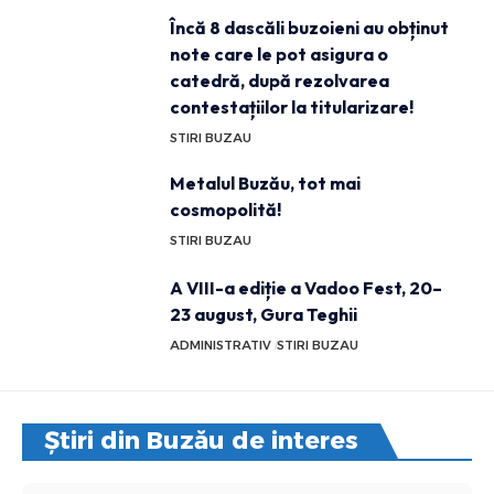
Încă 8 dascăli buzoieni au obținut
note care le pot asigura o
catedră, după rezolvarea
contestațiilor la titularizare!
STIRI BUZAU
Metalul Buzău, tot mai
cosmopolită!
STIRI BUZAU
A VIII-a ediție a Vadoo Fest, 20–
23 august, Gura Teghii
ADMINISTRATIV
STIRI BUZAU
Știri din Buzău de interes