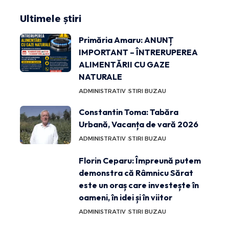
Ultimele știri
Primăria Amaru: ANUNȚ
IMPORTANT – ÎNTRERUPEREA
ALIMENTĂRII CU GAZE
NATURALE
ADMINISTRATIV
STIRI BUZAU
Constantin Toma: Tabăra
Urbană, Vacanța de vară 2026
ADMINISTRATIV
STIRI BUZAU
Florin Ceparu: Împreună putem
demonstra că Râmnicu Sărat
este un oraș care investește în
oameni, în idei și în viitor
ADMINISTRATIV
STIRI BUZAU