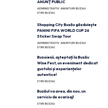
ANUNȚ PUBLIC
ADMINISTRATIV
ANUNTURI BUZAU
STIRI BUZAU
Shopping City Buzău găzduiește
PANINI FIFA WORLD CUP 26
Sticker Swap Tour
ADMINISTRATIV
ANUNTURI BUZAU
STIRI BUZAU
Buzoienii, așteptați la Buzău
Wine Fest, un eveniment dedicat
gustului și experiențelor
autentice!
STIRI BUZAU
Buzăul va avea, din nou, un
serviciu de ecarisaj!
STIRI BUZAU