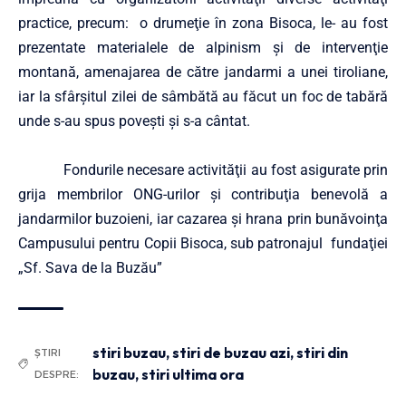
practice, precum: o drumeţie în zona Bisoca, le- au fost
prezentate materialele de alpinism şi de intervenţie
montană, amenajarea de către jandarmi a unei tiroliane,
iar la sfârşitul zilei de sâmbătă au făcut un foc de tabără
unde s-au spus poveşti şi s-a cântat.
Fondurile necesare activităţii au fost asigurate prin
grija membrilor ONG-urilor şi contribuţia benevolă a
jandarmilor buzoieni, iar cazarea şi hrana prin bunăvoinţa
Campusului pentru Copii Bisoca, sub patronajul fundaţiei
„Sf. Sava de la Buzău”
stiri buzau
,
stiri de buzau azi
,
stiri din
ȘTIRI
buzau
,
stiri ultima ora
DESPRE: