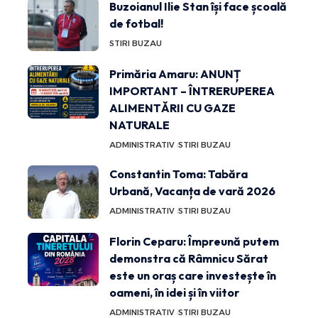
Buzoianul Ilie Stan își face școală
de fotbal!
STIRI BUZAU
Primăria Amaru: ANUNȚ
IMPORTANT – ÎNTRERUPEREA
ALIMENTĂRII CU GAZE
NATURALE
ADMINISTRATIV
STIRI BUZAU
Constantin Toma: Tabăra
Urbană, Vacanța de vară 2026
ADMINISTRATIV
STIRI BUZAU
Florin Ceparu: Împreună putem
demonstra că Râmnicu Sărat
este un oraș care investește în
oameni, în idei și în viitor
ADMINISTRATIV
STIRI BUZAU