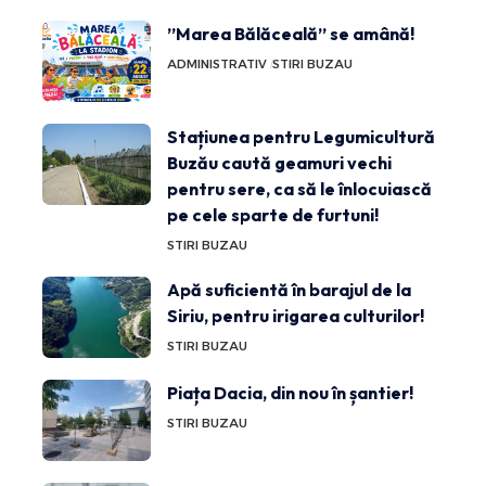
”Marea Bălăceală” se amână!
ADMINISTRATIV
STIRI BUZAU
Stațiunea pentru Legumicultură
Buzău caută geamuri vechi
pentru sere, ca să le înlocuiască
pe cele sparte de furtuni!
STIRI BUZAU
Apă suficientă în barajul de la
Siriu, pentru irigarea culturilor!
STIRI BUZAU
Piața Dacia, din nou în șantier!
STIRI BUZAU