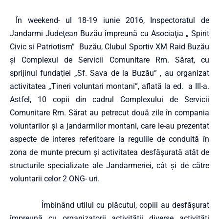
În weekend- ul 18-19 iunie 2016, Inspectoratul de
Jandarmi Judeţean Buzău împreună cu Asociaţia „ Spirit
Civic si Patriotism” Buzău, Clubul Sportiv XM Raid Buzău
şi Complexul de Servicii Comunitare Rm. Sărat, cu
sprijinul fundaţiei „Sf. Sava de la Buzău” , au organizat
activitatea „Tineri voluntari montani”, aflată la ed. a III-a.
Astfel, 10 copii din cadrul Complexului de Servicii
Comunitare Rm. Sărat au petrecut două zile în compania
voluntarilor şi a jandarmilor montani, care le-au prezentat
aspecte de interes referitoare la regulile de conduită în
zona de munte precum şi activitatea desfăşurată atât de
structurile specializate ale Jandarmeriei, cât şi de către
voluntarii celor 2 ONG- uri.
Îmbinând utilul cu plăcutul, copiii au desfăşurat
împreună cu organizatorii activităţii diverse activităţi