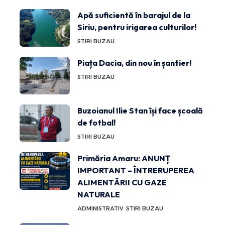
Apă suficientă în barajul de la
Siriu, pentru irigarea culturilor!
STIRI BUZAU
Piața Dacia, din nou în șantier!
STIRI BUZAU
Buzoianul Ilie Stan își face școală
de fotbal!
STIRI BUZAU
Primăria Amaru: ANUNȚ
IMPORTANT – ÎNTRERUPEREA
ALIMENTĂRII CU GAZE
NATURALE
ADMINISTRATIV
STIRI BUZAU