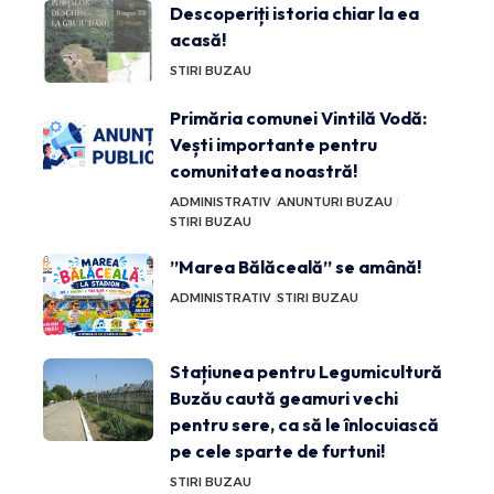
Descoperiți istoria chiar la ea
acasă!
STIRI BUZAU
Primăria comunei Vintilă Vodă:
Vești importante pentru
comunitatea noastră!
ADMINISTRATIV
ANUNTURI BUZAU
STIRI BUZAU
”Marea Bălăceală” se amână!
ADMINISTRATIV
STIRI BUZAU
Stațiunea pentru Legumicultură
Buzău caută geamuri vechi
pentru sere, ca să le înlocuiască
pe cele sparte de furtuni!
STIRI BUZAU