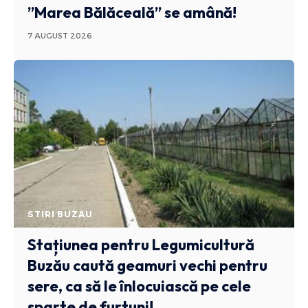
”Marea Bălăceală” se amână!
7 AUGUST 2026
STIRI BUZAU
Stațiunea pentru Legumicultură
Buzău caută geamuri vechi pentru
sere, ca să le înlocuiască pe cele
sparte de furtuni!