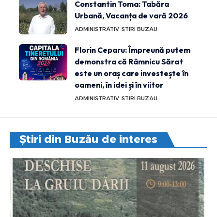
Constantin Toma: Tabăra
Urbană, Vacanța de vară 2026
ADMINISTRATIV
STIRI BUZAU
Florin Ceparu: Împreună putem
demonstra că Râmnicu Sărat
este un oraș care investește în
oameni, în idei și în viitor
ADMINISTRATIV
STIRI BUZAU
Știri din Buzău de interes