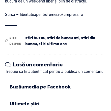
bucura de un week-end liber și plin de distracții.
Sursa – libertateapentrufemei.ro/ampress.ro
stiri buzau
,
stiri de buzau azi
,
stiri din
ȘTIRI
buzau
,
stiri ultima ora
DESPRE:
Lasă un comentariu
Trebuie să fii
autentificat
pentru a publica un comentariu.
Buzăumedia pe Facebook
Ultimele știri