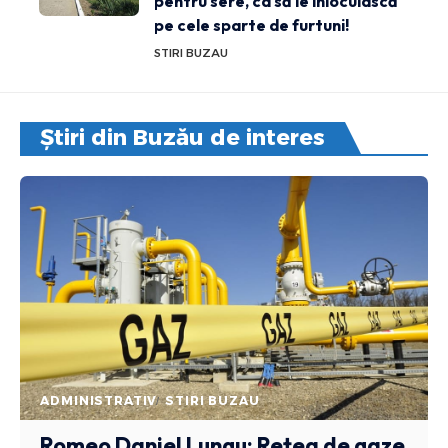
pentru sere, ca să le înlocuiască
pe cele sparte de furtuni!
STIRI BUZAU
Știri din Buzău de interes
ADMINISTRATIV
STIRI BUZAU
Romeo Daniel Lungu: Rețea de gaze