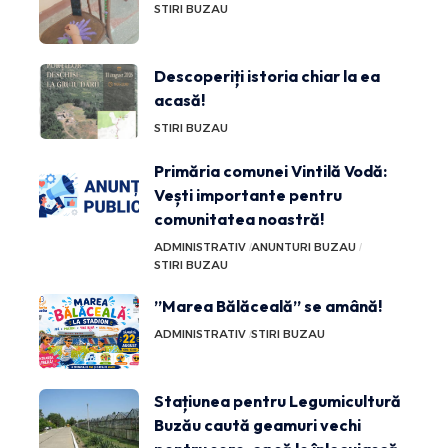
STIRI BUZAU
Descoperiți istoria chiar la ea
acasă!
STIRI BUZAU
Primăria comunei Vintilă Vodă:
Vești importante pentru
comunitatea noastră!
ADMINISTRATIV
ANUNTURI BUZAU
STIRI BUZAU
”Marea Bălăceală” se amână!
ADMINISTRATIV
STIRI BUZAU
Stațiunea pentru Legumicultură
Buzău caută geamuri vechi