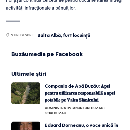
Poliţiştii continuă cercetările pentru documentarea întregii
activităţi infracţionale a bănuiţilor.
Balta Albă
,
furt locuință
ȘTIRI DESPRE:
Buzăumedia pe Facebook
Ultimele știri
Compania de Apă Buzău: 𝐀𝐩𝐞𝐥
𝐩𝐞𝐧𝐭𝐫𝐮 𝐮𝐭𝐢𝐥𝐢𝐳𝐚𝐫𝐞𝐚 𝐫𝐞𝐬𝐩𝐨𝐧𝐬𝐚𝐛𝐢𝐥𝐚̆ 𝐚 𝐚𝐩𝐞𝐢
𝐩𝐨𝐭𝐚𝐛𝐢𝐥𝐞 𝐩𝐞 𝐕𝐚𝐥𝐞𝐚 𝐒𝐥𝐚̆𝐧𝐢𝐜𝐮𝐥𝐮𝐢
ADMINISTRATIV
ANUNTURI BUZAU
STIRI BUZAU
Eduard Dorneanu, o voce unică în