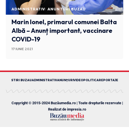
ADMINISTRATIV
ANUNTURI BUZAU
Marin Ionel, primarul comunei Balta
Albă – Anunț important, vaccinare
COVID-19
17 IUNIE 2021
STIRI BUZAU
ADMINISTRATIV
ANUNȚURI
VIDEO
POLITICA
REPORTAJE
Copyright © 2015-2024 Buzăumedia.ro | Toate drepturile rezervate |
Realizat de
impresia.ro