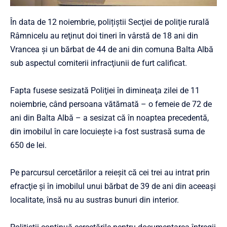
În data de 12 noiembrie, polițiștii Secţiei de poliţie rurală
Râmnicelu au reţinut doi tineri în vârstă de 18 ani din
Vrancea şi un bărbat de 44 de ani din comuna Balta Albă
sub aspectul comiterii infracţiunii de furt calificat.
Fapta fusese sesizată Poliţiei în dimineaţa zilei de 11
noiembrie, când persoana vătămată – o femeie de 72 de
ani din Balta Albă – a sesizat că în noaptea precedentă,
din imobilul în care locuieşte i-a fost sustrasă suma de
650 de lei.
Pe parcursul cercetărilor a reieşit că cei trei au intrat prin
efracţie şi în imobilul unui bărbat de 39 de ani din aceeaşi
localitate, însă nu au sustras bunuri din interior.