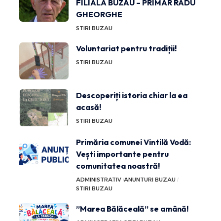
FILIALA BUZĂU – PRIMAR RADU
GHEORGHE
STIRI BUZAU
Voluntariat pentru tradiții!
STIRI BUZAU
Descoperiți istoria chiar la ea
acasă!
STIRI BUZAU
Primăria comunei Vintilă Vodă:
Vești importante pentru
comunitatea noastră!
ADMINISTRATIV
ANUNTURI BUZAU
STIRI BUZAU
”Marea Bălăceală” se amână!