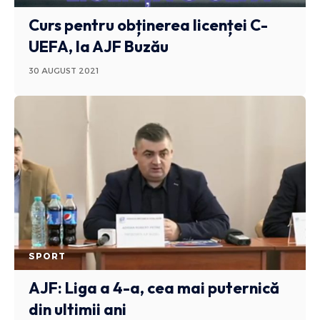
Curs pentru obținerea licenței C-
UEFA, la AJF Buzău
30 AUGUST 2021
SPORT
AJF: Liga a 4-a, cea mai puternică
din ultimii ani