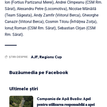
Ion (Fortius Partizanul Merei), Andrei Cîmpeanu (CSM Rm.
Sărat), Alexandru Petre (Locomotiva), Nicolae Mănăilă
(Team Săgeata), Andy Zamfir (Viitorul Berca), Gheorghe
Canazir (Viitorul Berca), Cosmin Tiloiu (Înfrățrea Zoița),
Ionuț Roman (CSM Rm. Sărat), Sebastian Cîrjan (CSM
Rm. Sărat).
AJF
,
Regions Cup
ȘTIRI DESPRE:
Buzăumedia pe Facebook
Ultimele știri
Compania de Apă Buzău: 𝐀𝐩𝐞𝐥
𝐩𝐞𝐧𝐭𝐫𝐮 𝐮𝐭𝐢𝐥𝐢𝐳𝐚𝐫𝐞𝐚 𝐫𝐞𝐬𝐩𝐨𝐧𝐬𝐚𝐛𝐢𝐥𝐚̆ 𝐚 𝐚𝐩𝐞𝐢