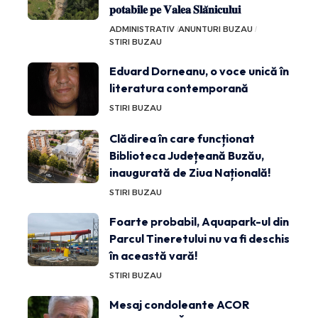
𝐩𝐨𝐭𝐚𝐛𝐢𝐥𝐞 𝐩𝐞 𝐕𝐚𝐥𝐞𝐚 𝐒𝐥𝐚̆𝐧𝐢𝐜𝐮𝐥𝐮𝐢
ADMINISTRATIV
ANUNTURI BUZAU
STIRI BUZAU
Eduard Dorneanu, o voce unică în
literatura contemporană
STIRI BUZAU
Clădirea în care funcționat
Biblioteca Județeană Buzău,
inaugurată de Ziua Națională!
STIRI BUZAU
Foarte probabil, Aquapark-ul din
Parcul Tineretului nu va fi deschis
în această vară!
STIRI BUZAU
Mesaj condoleante ACOR