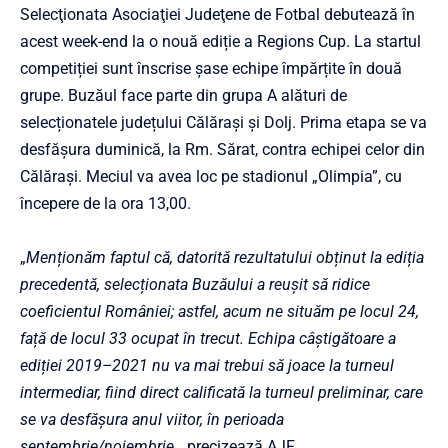
Selecţionata Asociaţiei Judeţene de Fotbal debutează în
acest week-end la o nouă ediție a Regions Cup. La startul
competiției sunt înscrise șase echipe împărțite în două
grupe. Buzăul face parte din grupa A alături de
selecționatele județului Călărași și Dolj. Prima etapa se va
desfășura duminică, la Rm. Sărat, contra echipei celor din
Călărași. Meciul va avea loc pe stadionul „Olimpia”, cu
începere de la ora 13,00.
„
Menționăm faptul că, datorită rezultatului obținut la ediția
precedentă, selecționata Buzăului a reușit să ridice
coeficientul României; astfel, acum ne situăm pe locul 24,
față de locul 33 ocupat în trecut. Echipa câștigătoare a
ediției 2019–2021 nu va mai trebui să joace la turneul
intermediar, fiind direct calificată la turneul preliminar, care
se va desfășura anul viitor, în perioada
septembrie/noiembrie
„, precizează AJF.