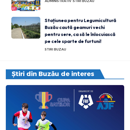
ADMINISTRATIV
STIRI BUZAU
Stațiunea pentru Legumicultură
Buzău caută geamuri vechi
pentru sere, ca să le înlocuiască
pe cele sparte de furtuni!
STIRI BUZAU
Știri din Buzău de interes