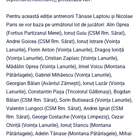
Pentru această ediție antrenorii Tănase Laptoiu și Nicolae
Paris se vor baza pe următorul lot de jucători: Alin Oprea
(Fortius Partizanul Merei), Ionuț Guiu (CSM Rm. Sărat),
Andrei Goicea (CSM Rm. Sărat), Ionuț Istrare (Voința
Lanurile), Florin Anton (Voința Lanurile), Dragoș Ioniță
(Voința Lanurile), Cristian Zaplaic (Voința Lanurile),
Mădălin Oprea (Voința Lanurile), Irinel Voicu (Montana
Pătârlagele), Gabriel Mihăescu (Voința Lanurile),
Georgian Bălan (Avântul Zărnești), Ionuț Lazăr (Voința
Lanurile), Constantin Pașa (Tricolorul Gălbinași), Bogdan
Bălan (CSM Rm. Sărat), Sorin Butiseacă (Voința Lanurile),
Valentin Lungoci (CSM Rm. Sărat), Andrei Ignat (CSM
Rm. Sărat), George Costache (Voința Limpeziș), Cezar
Chiriță (Voința Lanurile), Ionuț Stancu (Montana
Pătârlagele), Adelin Tănase (Montana Pătârlagele), Mihai