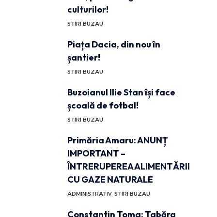
culturilor!
STIRI BUZAU
Piața Dacia, din nou în
șantier!
STIRI BUZAU
Buzoianul Ilie Stan își face
școală de fotbal!
STIRI BUZAU
Primăria Amaru: ANUNȚ
IMPORTANT –
ÎNTRERUPEREA ALIMENTĂRII
CU GAZE NATURALE
ADMINISTRATIV
STIRI BUZAU
Constantin Toma: Tabăra