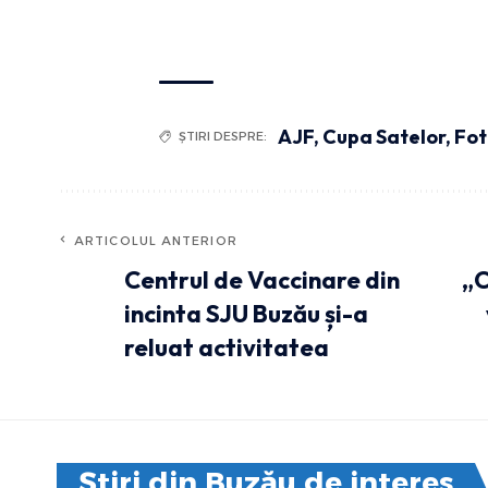
AJF
,
Cupa Satelor
,
Fot
ȘTIRI DESPRE:
ARTICOLUL ANTERIOR
Centrul de Vaccinare din
„C
incinta SJU Buzău și-a
reluat activitatea
Știri din Buzău de interes