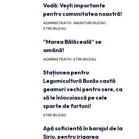
Vodă: Vești importante
pentru comunitatea noastră!
ADMINISTRATIV
ANUNTURI BUZAU
STIRI BUZAU
”Marea Bălăceală” se
amână!
ADMINISTRATIV
STIRI BUZAU
Stațiunea pentru
Legumicultură Buzău caută
geamuri vechi pentru sere, ca
să le înlocuiască pe cele
sparte de furtuni!
STIRI BUZAU
Apă suficientă în barajul de la
Siriu, pentru irigarea