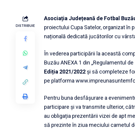
Asociația Județeană de Fotbal Buză
DISTRIBUIE
proiectului Cupa Satelor, organizat în 
națională dedicată jucătorilor cu vâ
În vederea participării la această comp
Buzău ANEXA 1 din „Regulamentul de 
Ediția 2021/2022
și să completeze form
pe platforma
www.impreunasuntemfot
Pentru buna desfășurare a evenimentu
participare și va transmite ulterior, căt
au obligația prezentării vizei de apt m
să prezinte în ziua meciului carnetul de