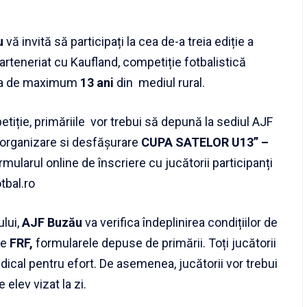
u
vă invită să participați la cea de-a treia ediție a
parteneriat cu Kaufland, competiție fotbalistică
rsta de maximum
13 ani
din mediul rural.
etiție, primăriile vor trebui să depună la sediul AJF
organizare si desfășurare
CUPA SATELOR U13” –
ularul online de înscriere cu jucătorii participanți
bal.ro
lui,
AJF Buzău
va verifica îndeplinirea condițiilor de
re
FRF,
formularele depuse de primării. Toți jucătorii
edical pentru efort. De asemenea, jucătorii vor trebui
 elev vizat la zi.