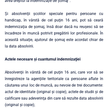
avea dreptul la indemnizaţie de şomaj”
.
Şi absolvenţii şcolilor speciale pentru persoane cu
handicap, în vârstă de cel puţin 16 ani, pot să ceară
indemnizaţia de şomaj, însă doar dacă nu reuşesc să se
încadreze în muncă potrivit pregătirii lor profesionale. În
această situaţie, ajutorul de şomaj este acordat chiar de
la data absolvirii.
Actele necesare şi cuantumul indemnizaţiei
Absolvenţii în vârstă de cel puţin 16 ani, care vor să se
înregistreze la agenţiile teritoriale ca persoane aflate în
căutarea unui loc de muncă, au nevoie de trei documente:
actul de identitate (original şi copie); actele de studii şi de
calificare sau adeverinţa din care să rezulte data absolvirii
(original şi copie);