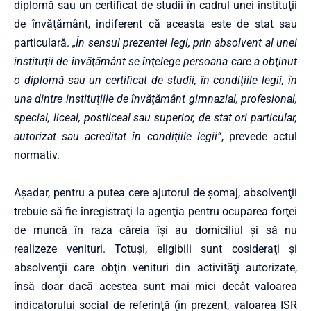
diplomă sau un certificat de studii în cadrul unei instituţii
de învăţământ, indiferent că aceasta este de stat sau
particulară.
„În sensul prezentei legi, prin absolvent al unei
instituţii de învăţământ se înţelege persoana care a obţinut
o diplomă sau un certificat de studii, în condiţiile legii, în
una dintre instituţiile de învăţământ gimnazial, profesional,
special, liceal, postliceal sau superior, de stat ori particular,
autorizat sau acreditat în condiţiile legii”
, prevede actul
normativ.
Aşadar, pentru a putea cere ajutorul de şomaj, absolvenţii
trebuie să fie înregistraţi la agenţia pentru ocuparea forţei
de muncă în raza căreia îşi au domiciliul şi să nu
realizeze venituri. Totuşi, eligibili sunt cosideraţi şi
absolvenţii care obţin venituri din activităţi autorizate,
însă doar dacă acestea sunt mai mici decât valoarea
indicatorului social de referinţă (în prezent, valoarea ISR