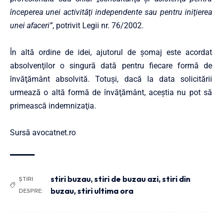
începerea unei activităţi independente sau pentru iniţierea
unei afaceri”
, potrivit Legii nr. 76/2002.
În altă ordine de idei, ajutorul de şomaj este acordat
absolvenţilor o singură dată pentru fiecare formă de
învăţământ absolvită. Totuşi, dacă la data solicitării
urmează o altă formă de învăţământ, aceştia nu pot să
primească indemnizaţia.
Sursă avocatnet.ro
stiri buzau
,
stiri de buzau azi
,
stiri din
ȘTIRI
buzau
,
stiri ultima ora
DESPRE: