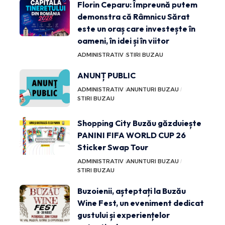
Florin Ceparu: Împreună putem
demonstra că Râmnicu Sărat
este un oraș care investește în
oameni, în idei și în viitor
ADMINISTRATIV
STIRI BUZAU
ANUNȚ PUBLIC
ADMINISTRATIV
ANUNTURI BUZAU
STIRI BUZAU
Shopping City Buzău găzduiește
PANINI FIFA WORLD CUP 26
Sticker Swap Tour
ADMINISTRATIV
ANUNTURI BUZAU
STIRI BUZAU
Buzoienii, așteptați la Buzău
Wine Fest, un eveniment dedicat
gustului și experiențelor