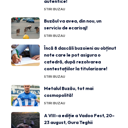
autentice!
STIRI BUZAU
Buzăul va avea, din nou, un
serviciu de ecarisaj!
STIRI BUZAU
Încă 8 dascăli buzoieni au obținut
note care le pot asigura o
catedră, după rezolvarea
contestațiilor la titularizare!
STIRI BUZAU
Metalul Buzău, tot mai
cosmopolită!
STIRI BUZAU
A VIII-a ediție a Vadoo Fest, 20–
23 august, Gura Teghii