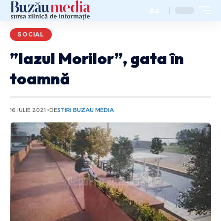
Aa
SOCIAL
”Iazul Morilor”, gata în
toamnă
16 IULIE 2021
DE
STIRI BUZAU MEDIA