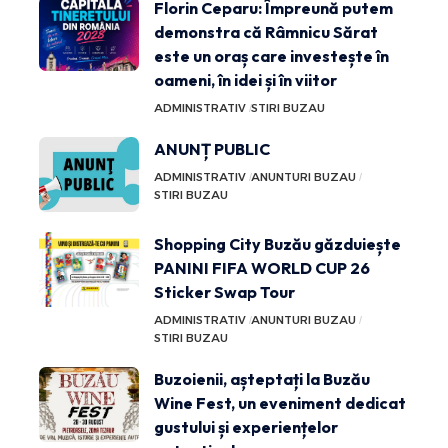
Florin Ceparu: Împreună putem
demonstra că Râmnicu Sărat
este un oraș care investește în
oameni, în idei și în viitor
ADMINISTRATIV
STIRI BUZAU
ANUNȚ PUBLIC
ADMINISTRATIV
ANUNTURI BUZAU
STIRI BUZAU
Shopping City Buzău găzduiește
PANINI FIFA WORLD CUP 26
Sticker Swap Tour
ADMINISTRATIV
ANUNTURI BUZAU
STIRI BUZAU
Buzoienii, așteptați la Buzău
Wine Fest, un eveniment dedicat
gustului și experiențelor