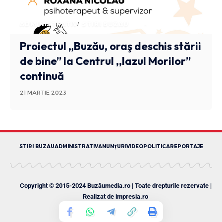
ADMINISTRATIV
STIRI BUZAU
Proiectul „Buzău, oraş deschis stării
de bine” la Centrul ,,Iazul Morilor”
continuă
21 MARTIE 2023
STIRI BUZAU
ADMINISTRATIV
ANUNȚURI
VIDEO
POLITICA
REPORTAJE
Copyright © 2015-2024 Buzăumedia.ro | Toate drepturile rezervate |
Realizat de
impresia.ro