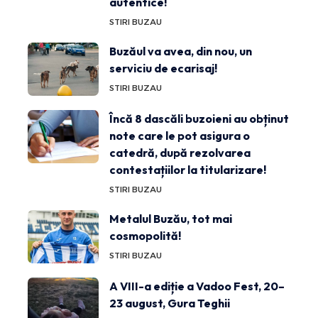
autentice!
STIRI BUZAU
Buzăul va avea, din nou, un
serviciu de ecarisaj!
STIRI BUZAU
Încă 8 dascăli buzoieni au obținut
note care le pot asigura o
catedră, după rezolvarea
contestațiilor la titularizare!
STIRI BUZAU
Metalul Buzău, tot mai
cosmopolită!
STIRI BUZAU
A VIII-a ediție a Vadoo Fest, 20–
23 august, Gura Teghii