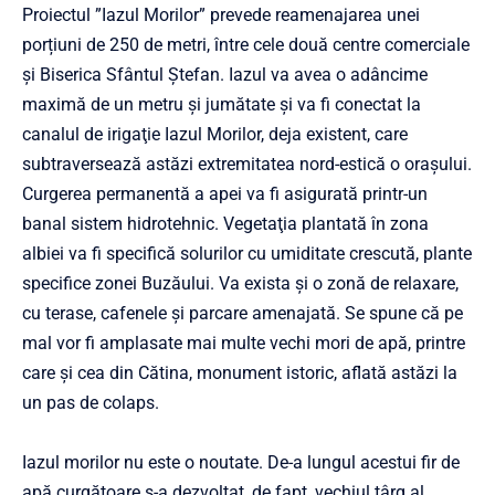
Proiectul ”Iazul Morilor” prevede reamenajarea unei
porțiuni de 250 de metri, între cele două centre comerciale
și Biserica Sfântul Ștefan. Iazul va avea o adâncime
maximă de un metru și jumătate şi va fi conectat la
canalul de irigaţie Iazul Morilor, deja existent, care
subtraversează astăzi extremitatea nord-estică o orașului.
Curgerea permanentă a apei va fi asigurată printr-un
banal sistem hidrotehnic. Vegetaţia plantată în zona
albiei va fi specifică solurilor cu umiditate crescută, plante
specifice zonei Buzăului. Va exista şi o zonă de relaxare,
cu terase, cafenele și parcare amenajată. Se spune că pe
mal vor fi amplasate mai multe vechi mori de apă, printre
care și cea din Cătina, monument istoric, aflată astăzi la
un pas de colaps.
Iazul morilor nu este o noutate. De-a lungul acestui fir de
apă curgătoare s-a dezvoltat, de fapt, vechiul târg al