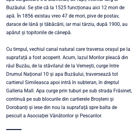
Buzăului. Se știe că la 1525 funcționau aici 12 mori de
apă. În 1856 existau vreo 47 de mori, pive de postav,
darace de lână și tăbăcării, iar mai târziu, după 1900, au
apărut și topitoriile de cânepă.
Cu timpul, vechiul canal natural care traversa orașul pe la
suprafață a fost acoperit. Acum, Iazul Morilor pleacă din
râul Buzău, de la stăvilarul de la Verneşti, curge între
Drumul Naţional 10 şi apa Buzăului, traversează tot
cartierul Simileasca apoi intră în subteran, în dreptul
Galleria Mall. Apa curge prin tuburi pe sub strada Frăsinet,
continuă pe sub blocurile din cartierele Broşteni şi
Dorobanţi şi iese din nou la suprafaţă spre balta de
pescuit a Asociaţiei Vânătorilor şi Pescarilor.