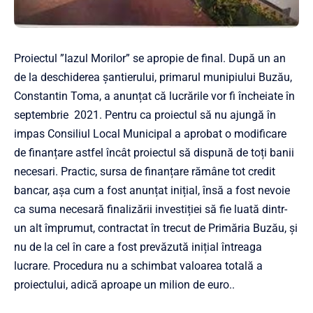
Proiectul ”Iazul Morilor” se apropie de final. După un an
de la deschiderea șantierului, primarul munipiului Buzău,
Constantin Toma, a anunțat că lucrările vor fi încheiate în
septembrie 2021. Pentru ca proiectul să nu ajungă în
impas Consiliul Local Municipal a aprobat o modificare
de finanțare astfel încât proiectul să dispună de toți banii
necesari. Practic, sursa de finanțare rămâne tot credit
bancar, așa cum a fost anunțat inițial, însă a fost nevoie
ca suma necesară finalizării investiției să fie luată dintr-
un alt împrumut, contractat în trecut de Primăria Buzău, și
nu de la cel în care a fost prevăzută inițial întreaga
lucrare. Procedura nu a schimbat valoarea totală a
proiectului, adică aproape un milion de euro..