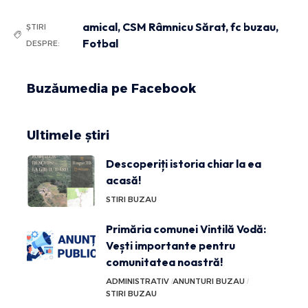
amical
,
CSM Râmnicu Sărat
,
fc buzau
,
ȘTIRI
Fotbal
DESPRE:
Buzăumedia pe Facebook
Ultimele știri
Descoperiți istoria chiar la ea
acasă!
STIRI BUZAU
Primăria comunei Vintilă Vodă:
Vești importante pentru
comunitatea noastră!
ADMINISTRATIV
ANUNTURI BUZAU
STIRI BUZAU