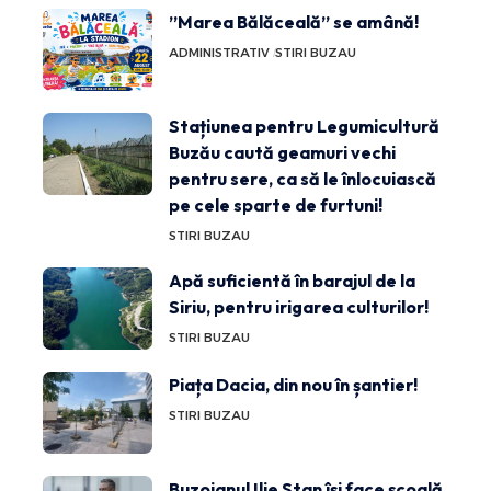
”Marea Bălăceală” se amână!
ADMINISTRATIV
STIRI BUZAU
Stațiunea pentru Legumicultură
Buzău caută geamuri vechi
pentru sere, ca să le înlocuiască
pe cele sparte de furtuni!
STIRI BUZAU
Apă suficientă în barajul de la
Siriu, pentru irigarea culturilor!
STIRI BUZAU
Piața Dacia, din nou în șantier!
STIRI BUZAU
Buzoianul Ilie Stan își face școală