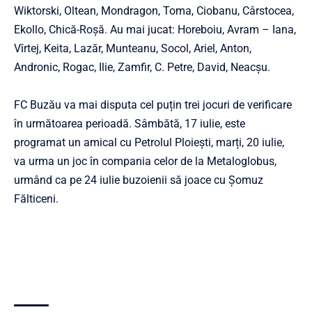
Wiktorski, Oltean, Mondragon, Toma, Ciobanu, Cârstocea,
Ekollo, Chică-Roşă. Au mai jucat: Horeboiu, Avram – Iana,
Vîrtej, Keita, Lazăr, Munteanu, Socol, Ariel, Anton,
Andronic, Rogac, Ilie, Zamfir, C. Petre, David, Neacşu.
FC Buzău va mai disputa cel puțin trei jocuri de verificare
în următoarea perioadă. Sâmbătă, 17 iulie, este
programat un amical cu Petrolul Ploiești, marți, 20 iulie,
va urma un joc în compania celor de la Metaloglobus,
urmând ca pe 24 iulie buzoienii să joace cu Șomuz
Fălticeni.