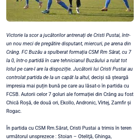
Victorie la scor a jucătorilor antrenați de Cristi Pustai, într-
un nou meci de pregătire disputant, miercuri, pe arena din
Crâng. FC Buzău a spulberat formația CSM Rm Sărat, cu 7
la 0, într-o partidă în care tehnicianul Buzăului a rulat tot
lotul pe care-l are la dispoziție. Jucătorii lui Cristi Pustai au
controlat partida de la un capăt la altul,
deciși să șteargă
impresia mai puțin bună pe care au lăsat-o în partida cu
FCSB. Autorii celor 7 goluri ale formației din Crâng au fost
Chică Roşă, de două ori, Ekollo, Andronic, Vîrtej, Zamfir și
Rogac.
În partida cu CSM Rm.Sărat, Cristi Pustai a trimis în teren
următorul unsprezece : Stoian – Oteliţă, Ghinga,