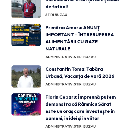
de fotbal!
STIRI BUZAU
Primăria Amaru: ANUNȚ
IMPORTANT – ÎNTRERUPEREA
ALIMENTĂRII CU GAZE
NATURALE
ADMINISTRATIV
STIRI BUZAU
Constantin Toma: Tabăra
Urbană, Vacanța de vară 2026
ADMINISTRATIV
STIRI BUZAU
Florin Ceparu: Împreună putem
demonstra că Râmnicu Sărat
este un oraș care investește în
oameni, în idei și în viitor
ADMINISTRATIV
STIRI BUZAU