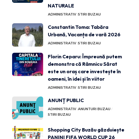
NATURALE
ADMINISTRATIV
STIRI BUZAU
Constantin Toma: Tabăra
Urbană, Vacanța de vară 2026
ADMINISTRATIV
STIRI BUZAU
Florin Ceparu: Împreună putem
demonstra că Râmnicu Sărat
este un oraș care investește în
oameni, în idei și în viitor
ADMINISTRATIV
STIRI BUZAU
ANUNȚ PUBLIC
ADMINISTRATIV
ANUNTURI BUZAU
STIRI BUZAU
Shopping City Buzău găzduiește
PANINI FIFA WORLD CUP 26