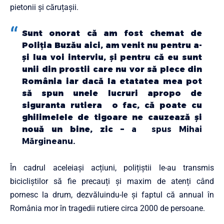
pietonii și căruțașii.
Sunt onorat că am fost chemat de
Poliția Buzău aici, am venit nu pentru a-
și lua voi interviu, și pentru că eu sunt
unii din prostii care nu vor să plece din
România iar dacă la etatatea mea pot
să spun unele lucruri apropo de
siguranta rutiera o fac, că poate cu
ghilimelele de tigoare ne cauzează și
nouă un bine, zic –
a spus Mihai
Mărgineanu.
În cadrul aceleiași acțiuni, polițiștii le-au transmis
bicicliștilor să fie precauți și maxim de atenți când
pornesc la drum, dezvăluindu-le și faptul că annual în
România mor în tragedii rutiere circa 2000 de persoane.