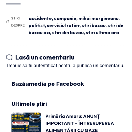
accidente
,
campanie
,
mihai margineanu
,
ȘTIRI
politist
,
serviciul rutier
,
stiri buzau
,
stiri de
DESPRE:
buzau azi
,
stiri din buzau
,
stiri ultima ora
Lasă un comentariu
Trebuie să fii
autentificat
pentru a publica un comentariu.
Buzăumedia pe Facebook
Ultimele știri
Primăria Amaru: ANUNȚ
IMPORTANT – ÎNTRERUPEREA
ALIMENTĂRII CU GAZE