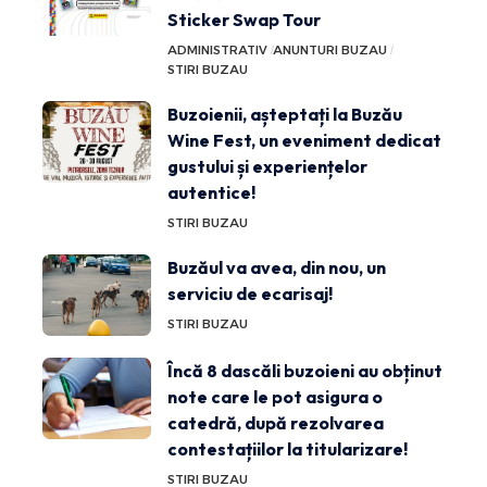
Sticker Swap Tour
ADMINISTRATIV
ANUNTURI BUZAU
STIRI BUZAU
Buzoienii, așteptați la Buzău
Wine Fest, un eveniment dedicat
gustului și experiențelor
autentice!
STIRI BUZAU
Buzăul va avea, din nou, un
serviciu de ecarisaj!
STIRI BUZAU
Încă 8 dascăli buzoieni au obținut
note care le pot asigura o
catedră, după rezolvarea
contestațiilor la titularizare!
STIRI BUZAU