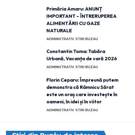
Primăria Amaru: ANUNȚ
IMPORTANT – ÎNTRERUPEREA
ALIMENTĂRII CU GAZE
NATURALE
ADMINISTRATIV
STIRI BUZAU
Constantin Toma: Tabăra
Urbană, Vacanța de vară 2026
ADMINISTRATIV
STIRI BUZAU
Florin Ceparu: Împreună putem
demonstra că Râmnicu Sărat
este un oraș care investește în
oameni, în idei și în viitor
ADMINISTRATIV
STIRI BUZAU