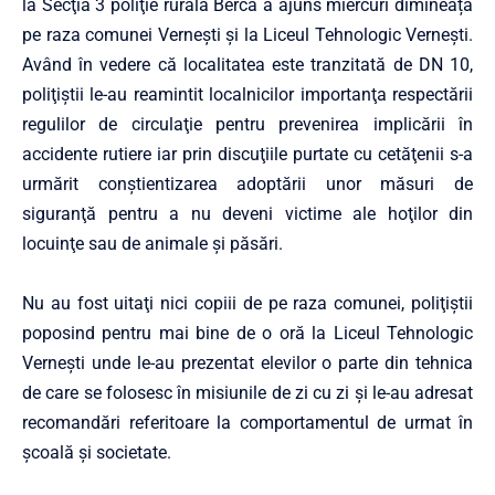
la Secţia 3 poliţie rurală Berca a ajuns miercuri dimineață
pe raza comunei Verneşti şi la Liceul Tehnologic Verneşti.
Având în vedere că localitatea este tranzitată de DN 10,
poliţiştii le-au reamintit localnicilor importanţa respectării
regulilor de circulaţie pentru prevenirea implicării în
accidente rutiere iar prin discuţiile purtate cu cetăţenii s-a
urmărit conştientizarea adoptării unor măsuri de
siguranţă pentru a nu deveni victime ale hoţilor din
locuinţe sau de animale şi păsări.
Nu au fost uitaţi nici copiii de pe raza comunei, poliţiştii
poposind pentru mai bine de o oră la Liceul Tehnologic
Verneşti unde le-au prezentat elevilor o parte din tehnica
de care se folosesc în misiunile de zi cu zi şi le-au adresat
recomandări referitoare la comportamentul de urmat în
şcoală şi societate.