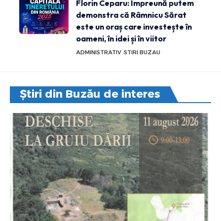
Florin Ceparu: Împreună putem
demonstra că Râmnicu Sărat
este un oraș care investește în
oameni, în idei și în viitor
ADMINISTRATIV
STIRI BUZAU
Știri din Buzău de interes