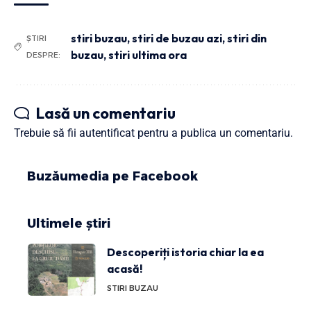
stiri buzau
,
stiri de buzau azi
,
stiri din
ȘTIRI
buzau
,
stiri ultima ora
DESPRE:
Lasă un comentariu
Trebuie să fii
autentificat
pentru a publica un comentariu.
Buzăumedia pe Facebook
Ultimele știri
Descoperiți istoria chiar la ea
acasă!
STIRI BUZAU