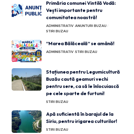
Primăria comunei Vintilă Vodă:
Vești importante pentru
comunitatea noastră!
ADMINISTRATIV
ANUNTURI BUZAU
STIRI BUZAU
”Marea Bălăceală” se amână!
ADMINISTRATIV
STIRI BUZAU
Stațiunea pentru Legumicultură
Buzău caută geamuri vechi
pentru sere, ca să le înlocuiască
pe cele sparte de furtuni!
STIRI BUZAU
Apă suficientă în barajul de la
Siriu, pentru irigarea culturilor!
STIRI BUZAU