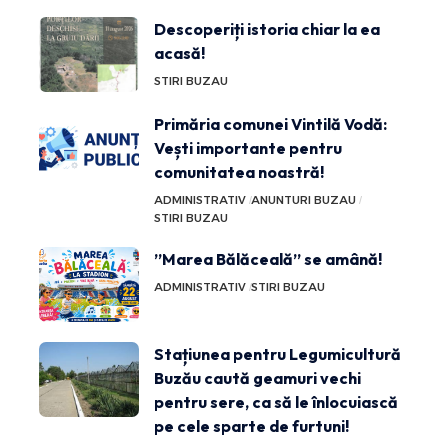
Descoperiți istoria chiar la ea
acasă!
STIRI BUZAU
Primăria comunei Vintilă Vodă:
Vești importante pentru
comunitatea noastră!
ADMINISTRATIV
ANUNTURI BUZAU
STIRI BUZAU
”Marea Bălăceală” se amână!
ADMINISTRATIV
STIRI BUZAU
Stațiunea pentru Legumicultură
Buzău caută geamuri vechi
pentru sere, ca să le înlocuiască
pe cele sparte de furtuni!