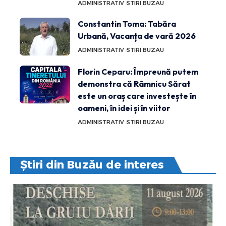
ADMINISTRATIV
STIRI BUZAU
Constantin Toma: Tabăra
Urbană, Vacanța de vară 2026
ADMINISTRATIV
STIRI BUZAU
Florin Ceparu: Împreună putem
demonstra că Râmnicu Sărat
este un oraș care investește în
oameni, în idei și în viitor
ADMINISTRATIV
STIRI BUZAU
Știri din Buzău de interes