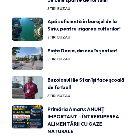
pe cele sparte de furtuni!
STIRI BUZAU
Apă suficientă în barajul de la
Siriu, pentru irigarea culturilor!
STIRI BUZAU
Piața Dacia, din nou în șantier!
STIRI BUZAU
Buzoianul Ilie Stan își face școală
de fotbal!
STIRI BUZAU
Primăria Amaru: ANUNȚ
IMPORTANT – ÎNTRERUPEREA
ALIMENTĂRII CU GAZE
NATURALE