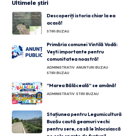
Ultimele știri
Descoperiți istoria chiar la ea
acasă!
STIRI BUZAU
Primăria comunei Vintilă Vodă:
Vești importante pentru
comunitatea noastră!
ADMINISTRATIV
ANUNTURI BUZAU
STIRI BUZAU
”Marea Bălăceală” se amână!
ADMINISTRATIV
STIRI BUZAU
Stațiunea pentru Legumicultură
Buzău caută geamuri vechi
pentru sere, ca să le înlocuiască