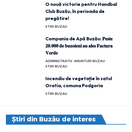
O nouă victorie pentru Handbal
Club Buzău, în perioada de
pregătire!
STIRI BUZAU
Compania de Apă Buzău: 𝐏𝐞𝐬𝐭𝐞
𝟐𝟎.𝟎𝟎𝟎 𝐝𝐞 𝐛𝐮𝐳𝐨𝐢𝐞𝐧𝐢 𝐚𝐮 𝐚𝐥𝐞𝐬 𝐅𝐚𝐜𝐭𝐮𝐫𝐚
𝐕𝐞𝐫𝐝𝐞
ADMINISTRATIV
ANUNTURI BUZAU
STIRI BUZAU
Incendiu de vegetație în satul
Oratia, comuna Podgoria
STIRI BUZAU
Știri din Buzău de interes