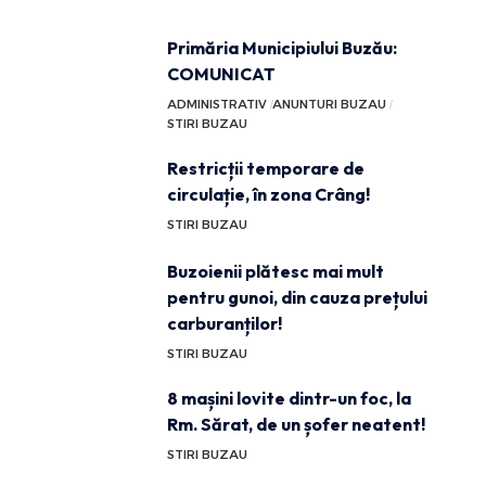
Primăria Municipiului Buzău:
COMUNICAT
ADMINISTRATIV
ANUNTURI BUZAU
STIRI BUZAU
Restricții temporare de
circulație, în zona Crâng!
STIRI BUZAU
Buzoienii plătesc mai mult
pentru gunoi, din cauza prețului
carburanților!
STIRI BUZAU
8 mașini lovite dintr-un foc, la
Rm. Sărat, de un șofer neatent!
STIRI BUZAU