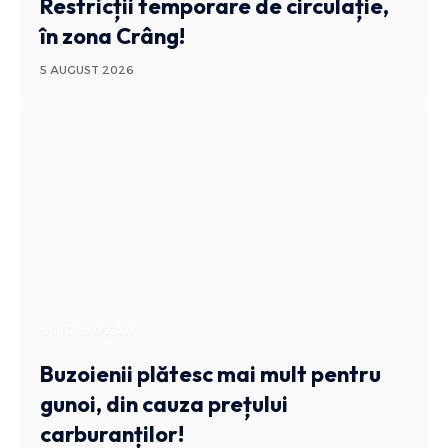
Restricții temporare de circulație,
în zona Crâng!
5 AUGUST 2026
STIRI BUZAU
Buzoienii plătesc mai mult pentru
gunoi, din cauza prețului
carburanților!