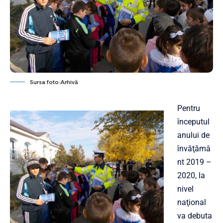
Sursa foto:Arhivă
Pentru
începutul
anului de
învăţămâ
nt 2019 –
2020, la
nivel
naţional
va debuta