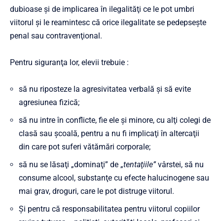
dubioase şi de implicarea în ilegalităţi ce le pot umbri
viitorul şi le reamintesc că orice ilegalitate se pedepseşte
penal sau contravenţional.
Pentru siguranţa lor, elevii trebuie :
să nu riposteze la agresivitatea verbală şi să evite
agresiunea fizică;
să nu intre în conflicte, fie ele şi minore, cu alţi colegi de
clasă sau şcoală, pentru a nu fi implicaţi în altercaţii
din care pot suferi vătămări corporale;
să nu se lăsaţi „dominaţi” de „
tentaţiile”
vârstei, să nu
consume alcool, substanţe cu efecte halucinogene sau
mai grav, droguri, care le pot distruge viitorul.
Şi pentru că responsabilitatea pentru viitorul copiilor