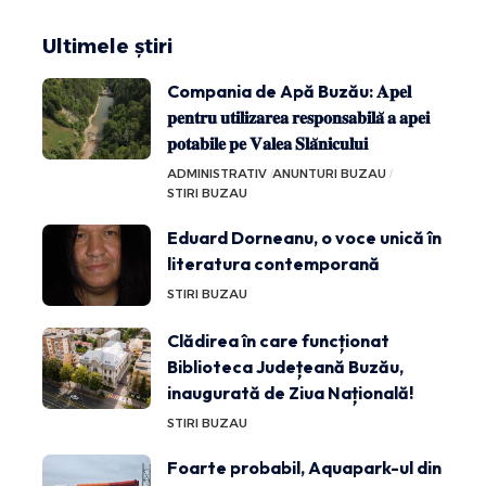
Ultimele știri
Compania de Apă Buzău: 𝐀𝐩𝐞𝐥
𝐩𝐞𝐧𝐭𝐫𝐮 𝐮𝐭𝐢𝐥𝐢𝐳𝐚𝐫𝐞𝐚 𝐫𝐞𝐬𝐩𝐨𝐧𝐬𝐚𝐛𝐢𝐥𝐚̆ 𝐚 𝐚𝐩𝐞𝐢
𝐩𝐨𝐭𝐚𝐛𝐢𝐥𝐞 𝐩𝐞 𝐕𝐚𝐥𝐞𝐚 𝐒𝐥𝐚̆𝐧𝐢𝐜𝐮𝐥𝐮𝐢
ADMINISTRATIV
ANUNTURI BUZAU
STIRI BUZAU
Eduard Dorneanu, o voce unică în
literatura contemporană
STIRI BUZAU
Clădirea în care funcționat
Biblioteca Județeană Buzău,
inaugurată de Ziua Națională!
STIRI BUZAU
Foarte probabil, Aquapark-ul din