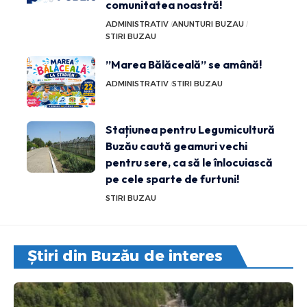
comunitatea noastră!
ADMINISTRATIV
ANUNTURI BUZAU
STIRI BUZAU
”Marea Bălăceală” se amână!
ADMINISTRATIV
STIRI BUZAU
Stațiunea pentru Legumicultură
Buzău caută geamuri vechi
pentru sere, ca să le înlocuiască
pe cele sparte de furtuni!
STIRI BUZAU
Știri din Buzău de interes