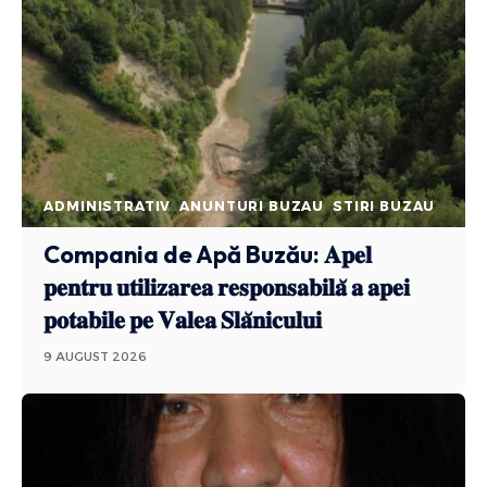
ADMINISTRATIV
ANUNTURI BUZAU
STIRI BUZAU
Compania de Apă Buzău: 𝐀𝐩𝐞𝐥
𝐩𝐞𝐧𝐭𝐫𝐮 𝐮𝐭𝐢𝐥𝐢𝐳𝐚𝐫𝐞𝐚 𝐫𝐞𝐬𝐩𝐨𝐧𝐬𝐚𝐛𝐢𝐥𝐚̆ 𝐚 𝐚𝐩𝐞𝐢
𝐩𝐨𝐭𝐚𝐛𝐢𝐥𝐞 𝐩𝐞 𝐕𝐚𝐥𝐞𝐚 𝐒𝐥𝐚̆𝐧𝐢𝐜𝐮𝐥𝐮𝐢
9 AUGUST 2026