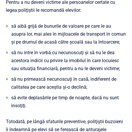
Pentru a nu deveni victime ale persoanelor certate cu
legea poliţiştii le recomandă elevilor:
să aibă grijă de bunurile de valoare pe care le au
asupra lor, mai ales în mijloacele de transport în comun
şi pe drumul de acasă către şcoală sau la întoarcere;
să nu intre în vorbă cu necunoscuţi şi să nu le dea
acestora indicii cu privire la imobilul în care locuiesc
sau situaţia financiară, pentru a nu le deveni victime;
să nu primească necunoscuţi în casă, indiferent de
calitatea pe care aceştia şi-o declină;
să evite deplasările pe timp de noapte, dacă nu sunt
însoţiţi.
Totodată, pe lângă sfaturile preventive, poliţiştii buzoieni
îi îndeamnă pe elevi să se ferească de anturajele