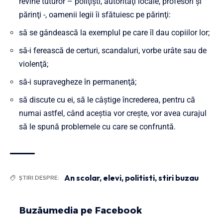
revine tuturor – poliţişti, autorităţi locale, profesori şi
părinţi -, oamenii legii îi sfătuiesc pe părinţi:
să se gândească la exemplul pe care îl dau copiilor lor;
să-i ferească de certuri, scandaluri, vorbe urâte sau de
violenţă;
să-i supravegheze în permanenţă;
să discute cu ei, să le câştige încrederea, pentru că
numai astfel, când aceştia vor creşte, vor avea curajul
să le spună problemele cu care se confruntă.
An scolar
,
elevi
,
politisti
,
stiri buzau
ȘTIRI DESPRE:
Buzăumedia pe Facebook