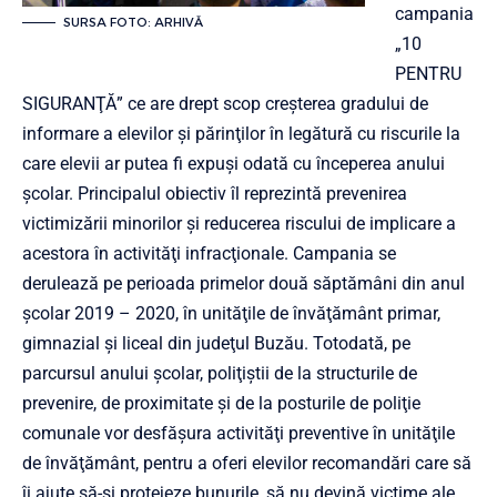
campania
SURSA FOTO: ARHIVĂ
„10
PENTRU
SIGURANŢĂ” ce are drept scop creşterea gradului de
informare a elevilor şi părinţilor în legătură cu riscurile la
care elevii ar putea fi expuşi odată cu începerea anului
şcolar. Principalul obiectiv îl reprezintă prevenirea
victimizării minorilor şi reducerea riscului de implicare a
acestora în activităţi infracţionale. Campania se
derulează pe perioada primelor două săptămâni din anul
şcolar 2019 – 2020, în unităţile de învăţământ primar,
gimnazial şi liceal din judeţul Buzău. Totodată, pe
parcursul anului şcolar, poliţiştii de la structurile de
prevenire, de proximitate şi de la posturile de poliţie
comunale vor desfăşura activităţi preventive în unităţile
de învăţământ, pentru a oferi elevilor recomandări care să
îi ajute să-şi protejeze bunurile, să nu devină victime ale