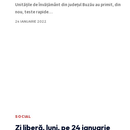
Unitățile de învățământ din județul Buzău au primit, din
nou, teste rapide
…
24 IANUARIE 2022
SOCIAL
Zi liberă, luni, pe 24 ianuarie