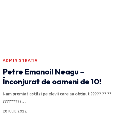
ADMINISTRATIV
Petre Emanoil Neagu –
Înconjurat de oameni de 10!
I-am premiat astăzi pe elevii care au obținut ????? ?? ??
?????????
…
28 IULIE 2022