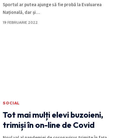
Sportul ar putea ajunge să fie probă la Evaluarea
Națională, dar și
…
19 FEBRUARIE 2022
SOCIAL
Tot mai mulți elevi buzoieni,
trimiși în on-line de Covid
Noul val al pandemiei de coronavirus trimite în fața