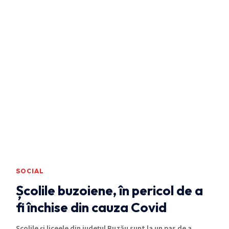
SOCIAL
Școlile buzoiene, în pericol de a
fi închise din cauza Covid
Școlile și liceele din județul Buzău sunt la un pas de a
…