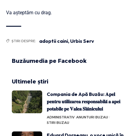
Va așteptăm cu drag.
adoptii caini
,
Urbis Serv
ȘTIRI DESPRE:
Buzăumedia pe Facebook
Ultimele știri
Compania de Apă Buzău: 𝐀𝐩𝐞𝐥
𝐩𝐞𝐧𝐭𝐫𝐮 𝐮𝐭𝐢𝐥𝐢𝐳𝐚𝐫𝐞𝐚 𝐫𝐞𝐬𝐩𝐨𝐧𝐬𝐚𝐛𝐢𝐥𝐚̆ 𝐚 𝐚𝐩𝐞𝐢
𝐩𝐨𝐭𝐚𝐛𝐢𝐥𝐞 𝐩𝐞 𝐕𝐚𝐥𝐞𝐚 𝐒𝐥𝐚̆𝐧𝐢𝐜𝐮𝐥𝐮𝐢
ADMINISTRATIV
ANUNTURI BUZAU
STIRI BUZAU
Eduard Dorneanu, o voce unică în