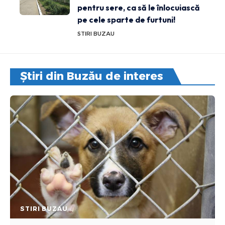
pentru sere, ca să le înlocuiască
pe cele sparte de furtuni!
STIRI BUZAU
Știri din Buzău de interes
STIRI BUZAU