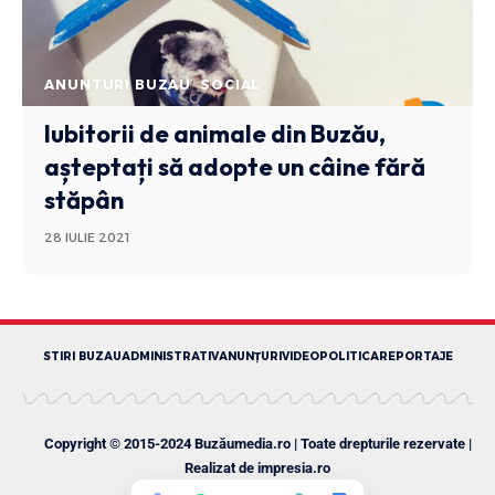
ANUNTURI BUZAU
SOCIAL
Iubitorii de animale din Buzău,
așteptați să adopte un câine fără
stăpân
28 IULIE 2021
STIRI BUZAU
ADMINISTRATIV
ANUNȚURI
VIDEO
POLITICA
REPORTAJE
Copyright © 2015-2024 Buzăumedia.ro | Toate drepturile rezervate |
Realizat de
impresia.ro