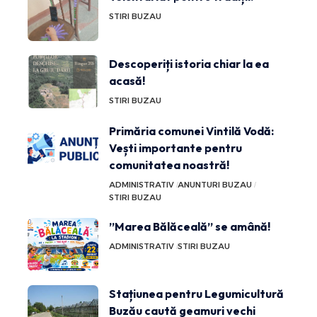
STIRI BUZAU
Descoperiți istoria chiar la ea
acasă!
STIRI BUZAU
Primăria comunei Vintilă Vodă:
Vești importante pentru
comunitatea noastră!
ADMINISTRATIV
ANUNTURI BUZAU
STIRI BUZAU
”Marea Bălăceală” se amână!
ADMINISTRATIV
STIRI BUZAU
Stațiunea pentru Legumicultură
Buzău caută geamuri vechi