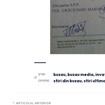
buzau
,
buzau media
,
inv
ȘTIRI
stiri din buzau
,
stiri ultim
DESPRE:
ARTICOLUL ANTERIOR