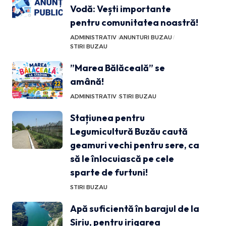
Vodă: Vești importante
pentru comunitatea noastră!
ADMINISTRATIV
ANUNTURI BUZAU
STIRI BUZAU
”Marea Bălăceală” se
amână!
ADMINISTRATIV
STIRI BUZAU
Stațiunea pentru
Legumicultură Buzău caută
geamuri vechi pentru sere, ca
să le înlocuiască pe cele
sparte de furtuni!
STIRI BUZAU
Apă suficientă în barajul de la
Siriu, pentru irigarea