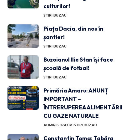
culturilor!
STIRI BUZAU
Piața Dacia, din nou în
șantier!
STIRI BUZAU
Buzoianul Ilie Stan își face
școală de fotbal!
STIRI BUZAU
Primăria Amaru: ANUNȚ
IMPORTANT –
ÎNTRERUPEREA ALIMENTĂRII
CU GAZE NATURALE
ADMINISTRATIV
STIRI BUZAU
Constantin Toma: Tabăra