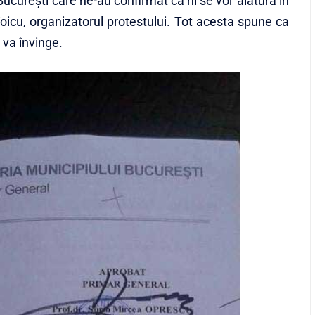
 București care ne-au confirmat că ni se vor alătura în
Voicu, organizatorul protestului. Tot acesta spune ca
va învinge.