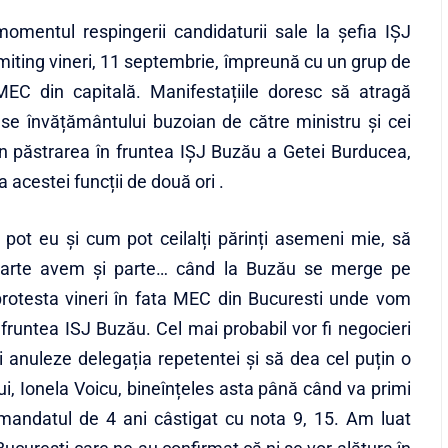
momentul respingerii candidaturii sale la șefia IȘJ
 miting vineri, 11 septembrie, împreună cu un grup de
i MEC din capitală. Manifestațiile doresc să atragă
use învățământului buzoian de către ministru și cei
in păstrarea în fruntea IȘJ Buzău a Getei Burducea,
acestei funcții de două ori .
pot eu și cum pot ceilalți părinți asemeni mie, să
carte avem și parte… când la Buzău se merge pe
protesta vineri în fata MEC din Bucuresti unde vom
fruntea ISJ Buzău. Cel mai probabil vor fi negocieri
 -i anuleze delegația repetentei și să dea cel puțin o
ui, Ionela Voicu, bineînțeles asta până când va primi
 mandatul de 4 ani câstigat cu nota 9, 15. Am luat