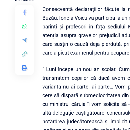
Consecventă declarațiilor făcute la 
Buzău, Ionela Voicu va participa la un
părinți și profesori în fața sediulu
atenția asupra gravelor prejudicii ad
care susțin o cauză deja pierdută, pr
care a picat examenul pentru ocuparea 
” Luni începe un nou an școlar. Cum 
transmitem copiilor că dacă avem 
varianta nu ai carte, ai parte… Vom 
cere să dispară submediocritatea din 
cu ministrul căruia îi vom solicita să
altă delegație câștigătoarei concursul
hotărârea judecătorească și implicit