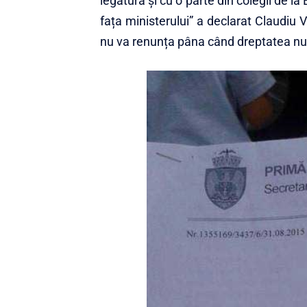
legătura și cu o parte din colegii de la
fața ministerului” a declarat Claudiu 
nu va renunța pâna când dreptatea nu 