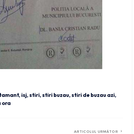
atamant
,
isj
,
stiri
,
stiri buzau
,
stiri de buzau azi
,
a ora
ARTICOLUL URMĂTOR