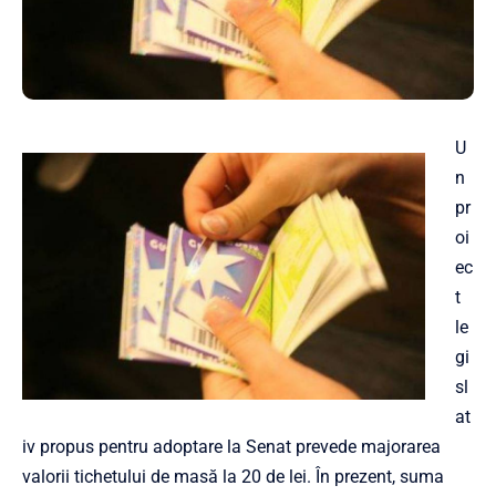
U
n
pr
oi
ec
t
le
gi
sl
at
iv propus pentru adoptare la Senat prevede majorarea
valorii tichetului de masă la 20 de lei. În prezent, suma