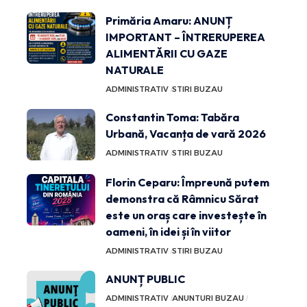
Primăria Amaru: ANUNȚ
IMPORTANT – ÎNTRERUPEREA
ALIMENTĂRII CU GAZE
NATURALE
ADMINISTRATIV
STIRI BUZAU
Constantin Toma: Tabăra
Urbană, Vacanța de vară 2026
ADMINISTRATIV
STIRI BUZAU
Florin Ceparu: Împreună putem
demonstra că Râmnicu Sărat
este un oraș care investește în
oameni, în idei și în viitor
ADMINISTRATIV
STIRI BUZAU
ANUNȚ PUBLIC
ADMINISTRATIV
ANUNTURI BUZAU