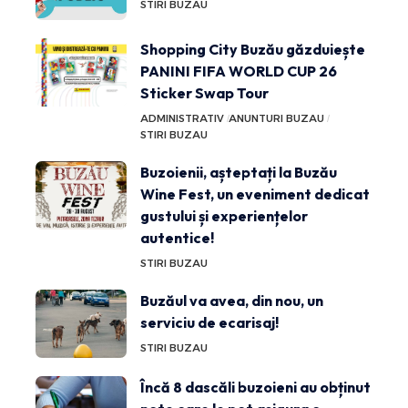
STIRI BUZAU
Shopping City Buzău găzduiește
PANINI FIFA WORLD CUP 26
Sticker Swap Tour
ADMINISTRATIV
ANUNTURI BUZAU
STIRI BUZAU
Buzoienii, așteptați la Buzău
Wine Fest, un eveniment dedicat
gustului și experiențelor
autentice!
STIRI BUZAU
Buzăul va avea, din nou, un
serviciu de ecarisaj!
STIRI BUZAU
Încă 8 dascăli buzoieni au obținut