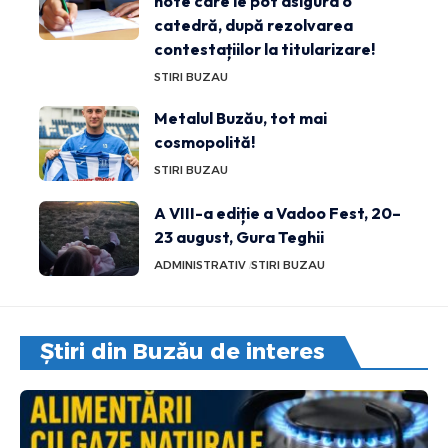
note care le pot asigura o
catedră, după rezolvarea
contestațiilor la titularizare!
STIRI BUZAU
Metalul Buzău, tot mai
cosmopolită!
STIRI BUZAU
A VIII-a ediție a Vadoo Fest, 20–
23 august, Gura Teghii
ADMINISTRATIV
STIRI BUZAU
Știri din Buzău de interes