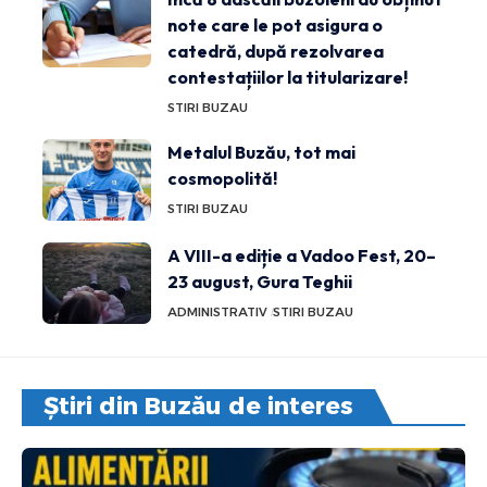
note care le pot asigura o
catedră, după rezolvarea
contestațiilor la titularizare!
STIRI BUZAU
Metalul Buzău, tot mai
cosmopolită!
STIRI BUZAU
A VIII-a ediție a Vadoo Fest, 20–
23 august, Gura Teghii
ADMINISTRATIV
STIRI BUZAU
Știri din Buzău de interes