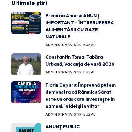
Ultimele știri
Primăria Amaru: ANUNȚ
IMPORTANT – ÎNTRERUPEREA
ALIMENTĂRII CU GAZE
NATURALE
ADMINISTRATIV
STIRI BUZAU
Constantin Toma: Tabăra
Urbană, Vacanța de vară 2026
ADMINISTRATIV
STIRI BUZAU
Florin Ceparu: Împreună putem
demonstra că Râmnicu Sărat
este un oraș care investește în
oameni, în idei și în viitor
ADMINISTRATIV
STIRI BUZAU
ANUNȚ PUBLIC