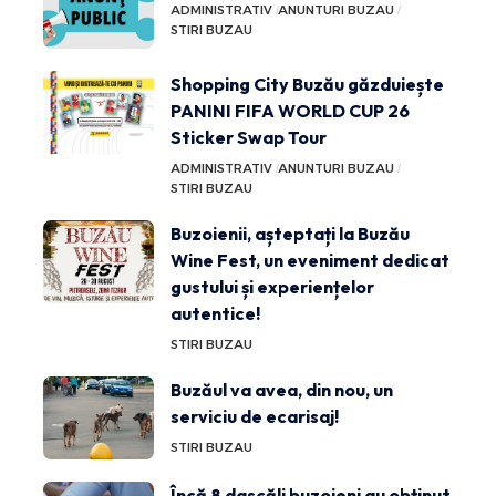
ADMINISTRATIV
ANUNTURI BUZAU
STIRI BUZAU
Shopping City Buzău găzduiește
PANINI FIFA WORLD CUP 26
Sticker Swap Tour
ADMINISTRATIV
ANUNTURI BUZAU
STIRI BUZAU
Buzoienii, așteptați la Buzău
Wine Fest, un eveniment dedicat
gustului și experiențelor
autentice!
STIRI BUZAU
Buzăul va avea, din nou, un
serviciu de ecarisaj!
STIRI BUZAU
Încă 8 dascăli buzoieni au obținut