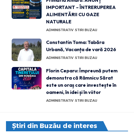
IMPORTANT – ÎNTRERUPEREA
ALIMENTĂRII CU GAZE
NATURALE
ADMINISTRATIV
STIRI BUZAU
Constantin Toma: Tabăra
Urbană, Vacanța de vară 2026
ADMINISTRATIV
STIRI BUZAU
Florin Ceparu: Împreună putem
demonstra că Râmnicu Sărat
este un oraș care investește în
oameni, în idei și în viitor
ADMINISTRATIV
STIRI BUZAU
Știri din Buzău de interes