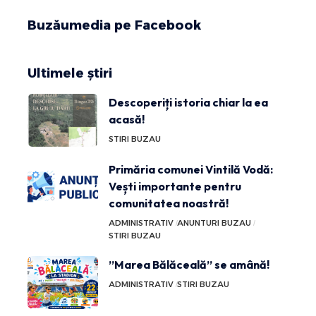
Buzăumedia pe Facebook
Ultimele știri
Descoperiți istoria chiar la ea
acasă!
STIRI BUZAU
Primăria comunei Vintilă Vodă:
Vești importante pentru
comunitatea noastră!
ADMINISTRATIV
ANUNTURI BUZAU
STIRI BUZAU
”Marea Bălăceală” se amână!
ADMINISTRATIV
STIRI BUZAU