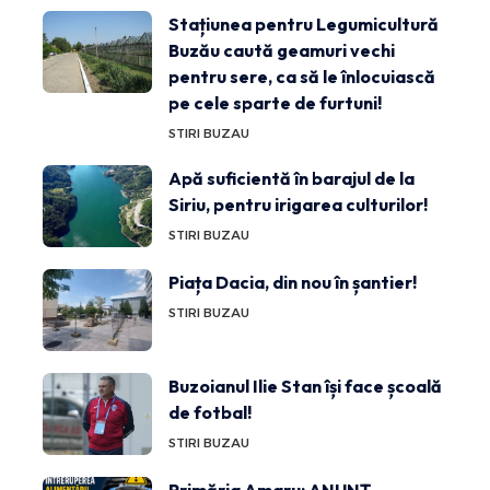
Stațiunea pentru Legumicultură
Buzău caută geamuri vechi
pentru sere, ca să le înlocuiască
pe cele sparte de furtuni!
STIRI BUZAU
Apă suficientă în barajul de la
Siriu, pentru irigarea culturilor!
STIRI BUZAU
Piața Dacia, din nou în șantier!
STIRI BUZAU
Buzoianul Ilie Stan își face școală
de fotbal!
STIRI BUZAU
Primăria Amaru: ANUNȚ