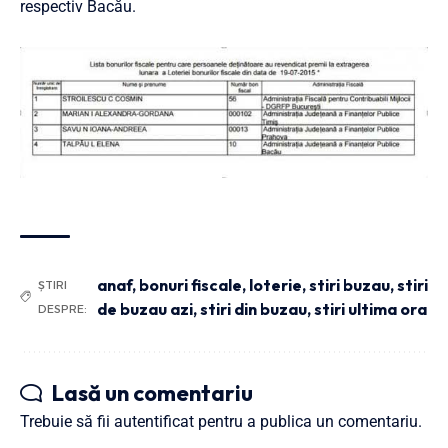
respectiv Bacău.
anaf
,
bonuri fiscale
,
loterie
,
stiri buzau
,
stiri
ȘTIRI
de buzau azi
,
stiri din buzau
,
stiri ultima ora
DESPRE:
Lasă un comentariu
Trebuie să fii
autentificat
pentru a publica un comentariu.