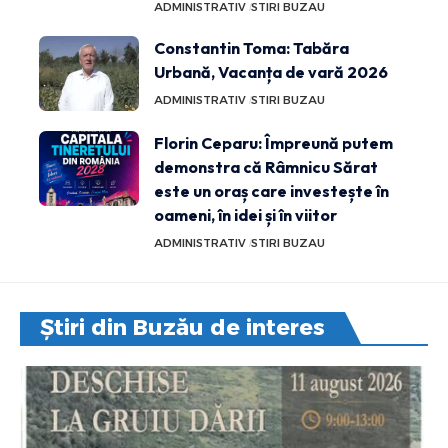
ADMINISTRATIV
STIRI BUZAU
Constantin Toma: Tabăra
Urbană, Vacanța de vară 2026
ADMINISTRATIV
STIRI BUZAU
Florin Ceparu: Împreună putem
demonstra că Râmnicu Sărat
este un oraș care investește în
oameni, în idei și în viitor
ADMINISTRATIV
STIRI BUZAU
Știri din Buzău de interes