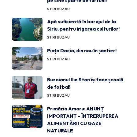
pe cele sparte de furtuni!
STIRI BUZAU
Apă suficientă în barajul de la
Siriu, pentru irigarea culturilor!
STIRI BUZAU
Piața Dacia, din nou în șantier!
STIRI BUZAU
Buzoianul Ilie Stan își face școală
de fotbal!
STIRI BUZAU
Primăria Amaru: ANUNȚ
IMPORTANT – ÎNTRERUPEREA
ALIMENTĂRII CU GAZE
NATURALE