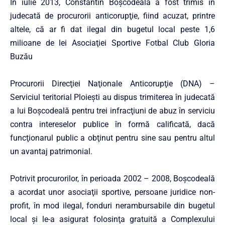
În iulie 2013, Constantin Boşcodeală a fost trimis în
judecată de procurorii anticorupţie, fiind acuzat, printre
altele, că ar fi dat ilegal din bugetul local peste 1,6
milioane de lei Asociaţiei Sportive Fotbal Club Gloria
Buzău
Procurorii Direcţiei Naţionale Anticorupţie (DNA) –
Serviciul teritorial Ploieşti au dispus trimiterea în judecată
a lui Boşcodeală pentru trei infracţiuni de abuz în serviciu
contra intereselor publice în formă calificată, dacă
funcţionarul public a obţinut pentru sine sau pentru altul
un avantaj patrimonial.
Potrivit procurorilor, în perioada 2002 – 2008, Boşcodeală
a acordat unor asociaţii sportive, persoane juridice non-
profit, în mod ilegal, fonduri nerambursabile din bugetul
local şi le-a asigurat folosinţa gratuită a Complexului