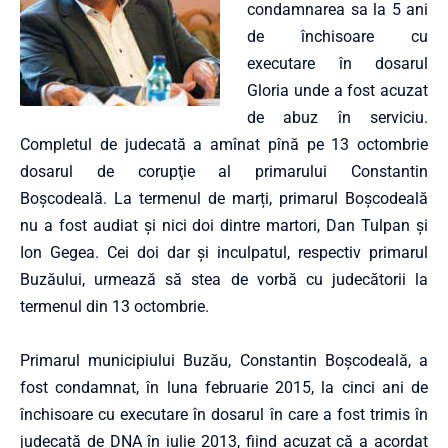
condamnarea sa la 5 ani
de închisoare cu
executare în dosarul
Gloria unde a fost acuzat
de abuz în serviciu.
Completul de judecată a amînat pînă pe 13 octombrie
dosarul de corupţie al primarului Constantin
Boşcodeală. La termenul de marți, primarul Boșcodeală
nu a fost audiat și nici doi dintre martori, Dan Tulpan și
Ion Gegea. Cei doi dar și inculpatul, respectiv primarul
Buzăului, urmează să stea de vorbă cu judecătorii la
termenul din 13 octombrie.
Primarul municipiului Buzău, Constantin Boşcodeală, a
fost condamnat, în luna februarie 2015, la cinci ani de
închisoare cu executare în dosarul în care a fost trimis în
judecată de DNA în iulie 2013, fiind acuzat că a acordat