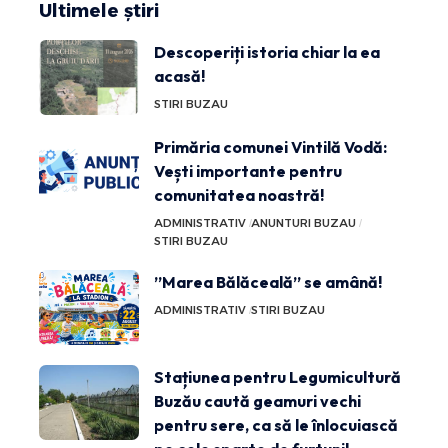
Ultimele știri
Descoperiți istoria chiar la ea
acasă!
STIRI BUZAU
Primăria comunei Vintilă Vodă:
Vești importante pentru
comunitatea noastră!
ADMINISTRATIV
ANUNTURI BUZAU
STIRI BUZAU
”Marea Bălăceală” se amână!
ADMINISTRATIV
STIRI BUZAU
Stațiunea pentru Legumicultură
Buzău caută geamuri vechi
pentru sere, ca să le înlocuiască