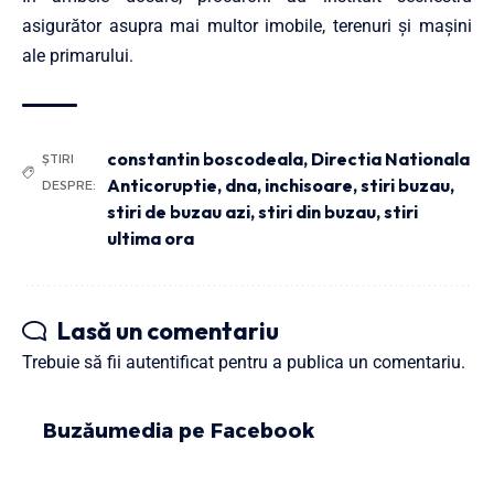
asigurător asupra mai multor imobile, terenuri şi maşini
ale primarului.
constantin boscodeala
,
Directia Nationala
ȘTIRI
Anticoruptie
,
dna
,
inchisoare
,
stiri buzau
,
DESPRE:
stiri de buzau azi
,
stiri din buzau
,
stiri
ultima ora
Lasă un comentariu
Trebuie să fii
autentificat
pentru a publica un comentariu.
Buzăumedia pe Facebook